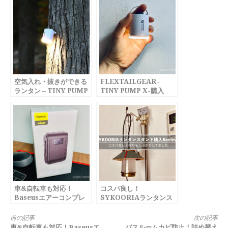
空気入れ・抜きができる
FLEXTAILGEAR-
ランタン – TINY PUMP
TINY PUMP X-購入
X –
Review
車&自転車も対応！
コスパ良し！
Baseusエアーコンプレ
SYKOORIAランタンス
ッサ購入Review
タンド購入Review
続
前の記事
次の記事
車&自転車も対応！Baseusエ
バスルームカビ防止！詰め替え