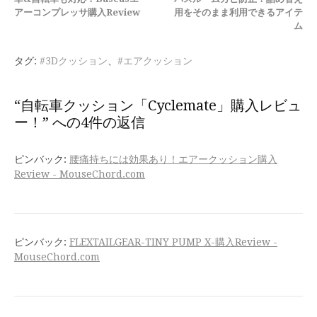
き
アーコンプレッサ購入Review
用をそのまま利用できるアイテ
ム
を
読
タグ:
#3Dクッション
、
#エアクッション
む
“自転車クッション「Cyclemate」購入レビュ
ー！” への4件の返信
ピンバック:
腰痛持ちには効果あり！エアークッション購入
Review - MouseChord.com
ピンバック:
FLEXTAILGEAR-TINY PUMP X-購入Review -
MouseChord.com