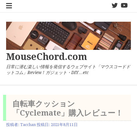
コ
twitter
You
ン
テ
ン
ツ
へ
ス
キ
MouseChord.com
ッ
プ
日常に潜む楽しい情報を発信するウェブサイト「マウスコードド
ットコム」Review ! ガジェット・DIY…etc
自転車クッション
「Cyclemate」購入レビュー！
投稿者:
Tacchan
投稿日:
2021年8月11日