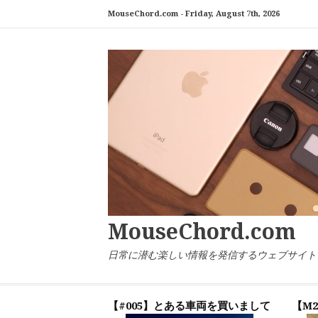
コ
MouseChord.com -
Friday, August 7th, 2026
ン
テ
ン
ツ
へ
ス
キ
ッ
プ
MouseChord.com
日常に潜む楽しい情報を発信するウェブサイト「マウ
【#005】とある車両を買いまして
【M2