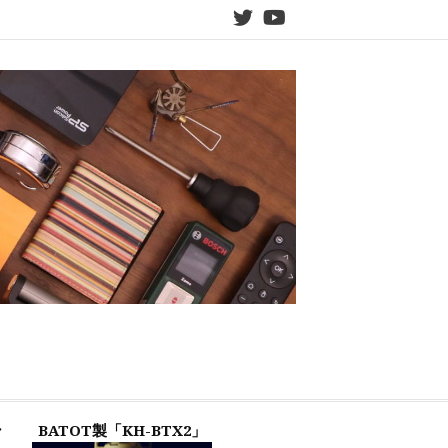
twitter
YouTube
ン
BATOT製「KH-BTX2」