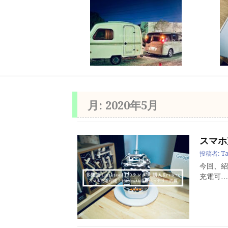
月:
2020年5月
スマホ
投稿者:
Ta
今回、紹
充電可…