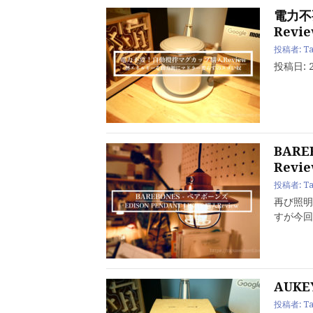
電力不
Revi
投稿者:
Ta
投稿日: 
BARE
Revi
投稿者:
Ta
再び照明
すが今回
AUKEY
投稿者:
Ta