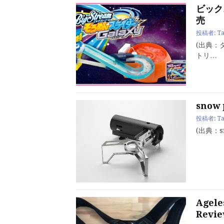
ビック
売
投稿者:
Ta
(出典：
トリ…
snow
投稿者:
Ta
(出典：
Age
Revi