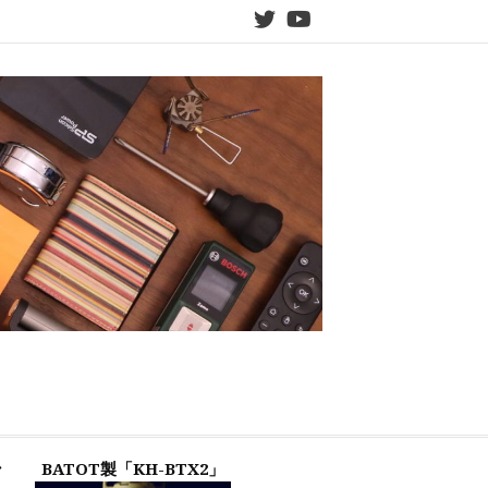
twitter
YouTube
ン
BATOT製「KH-BTX2」