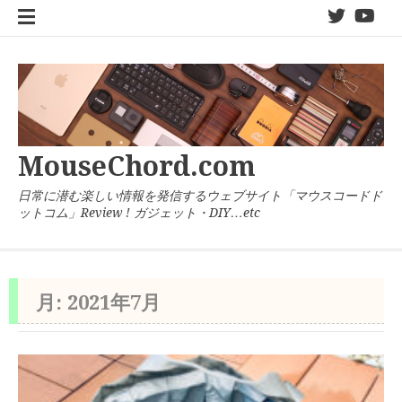
コ
twitter
You
ン
テ
ン
ツ
へ
ス
キ
MouseChord.com
ッ
プ
日常に潜む楽しい情報を発信するウェブサイト「マウスコードド
ットコム」Review ! ガジェット・DIY…etc
月:
2021年7月