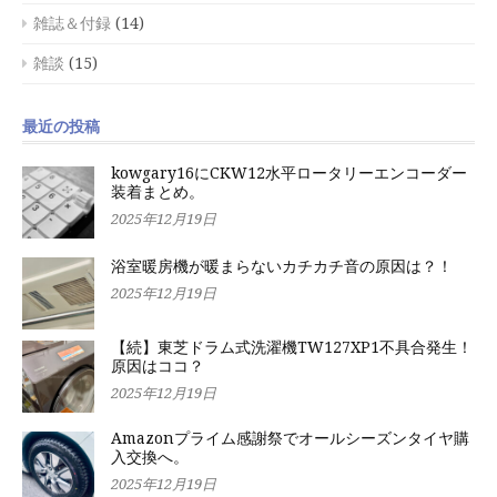
雑誌＆付録
(14)
雑談
(15)
最近の投稿
kowgary16にCKW12水平ロータリーエンコーダー
装着まとめ。
2025年12月19日
浴室暖房機が暖まらないカチカチ音の原因は？！
2025年12月19日
【続】東芝ドラム式洗濯機TW127XP1不具合発生！
原因はココ？
2025年12月19日
Amazonプライム感謝祭でオールシーズンタイヤ購
入交換へ。
2025年12月19日