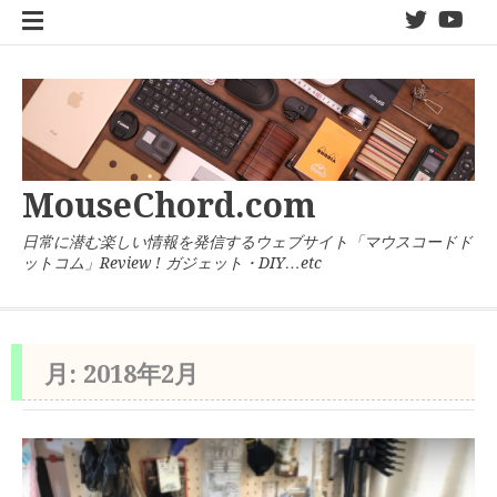
コ
twitter
You
ン
テ
ン
ツ
へ
ス
キ
MouseChord.com
ッ
プ
日常に潜む楽しい情報を発信するウェブサイト「マウスコードド
ットコム」Review ! ガジェット・DIY…etc
月:
2018年2月