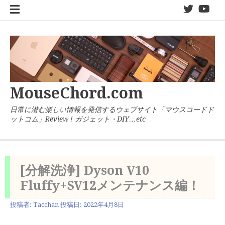
コ
twitter
You
ン
テ
ン
ツ
へ
ス
キ
MouseChord.com
ッ
プ
日常に潜む楽しい情報を発信するウェブサイト「マウスコードド
ットコム」Review ! ガジェット・DIY…etc
[分解洗浄] Dyson V10
Fluffy+SV12メンテナンス編！
投稿者:
Tacchan
投稿日:
2022年4月8日