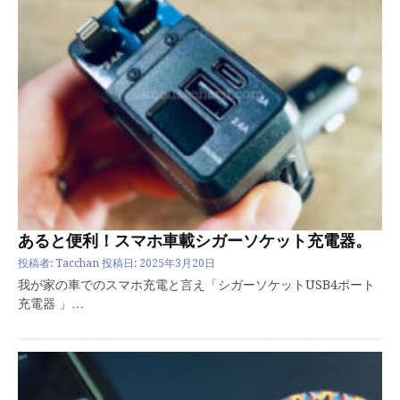
あると便利！スマホ車載シガーソケット充電器。
投稿者:
Tacchan
投稿日:
2025年3月20日
我が家の車でのスマホ充電と言え「シガーソケットUSB4ポート
充電器 」…