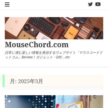
コ
twitter
You
ン
テ
ン
ツ
へ
ス
キ
MouseChord.com
ッ
プ
日常に潜む楽しい情報を発信するウェブサイト「マウスコードド
ットコム」Review ! ガジェット・DIY…etc
月:
2025年3月