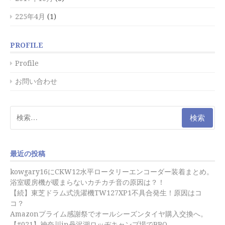
225年4月
(1)
PROFILE
Profile
お問い合わせ
検
索:
最近の投稿
kowgary16にCKW12水平ロータリーエンコーダー装着まとめ。
浴室暖房機が暖まらないカチカチ音の原因は？！
【続】東芝ドラム式洗濯機TW127XP1不具合発生！原因はコ
コ？
Amazonプライム感謝祭でオールシーズンタイヤ購入交換へ。
【#021】神奈川in丹沢湖ロッヂキャンプ場でBBQ。