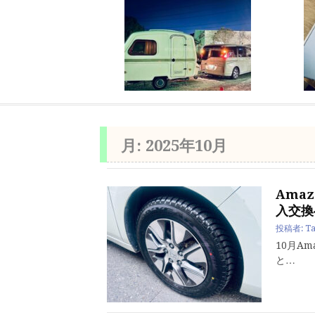
月:
2025年10月
Ama
入交換
投稿者:
Ta
10月A
と…