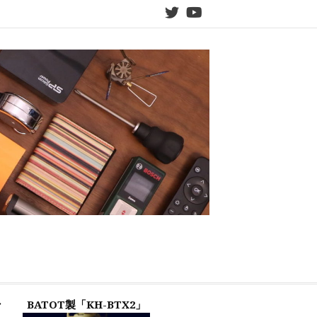
twitter
YouTube
ン
BATOT製「KH-BTX2」