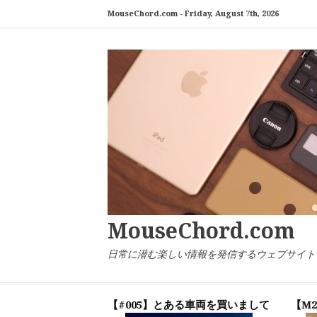
コ
MouseChord.com -
Friday, August 7th, 2026
ン
テ
ン
ツ
へ
ス
キ
ッ
プ
MouseChord.com
日常に潜む楽しい情報を発信するウェブサイト「マウ
【#005】とある車両を買いまして
【M2