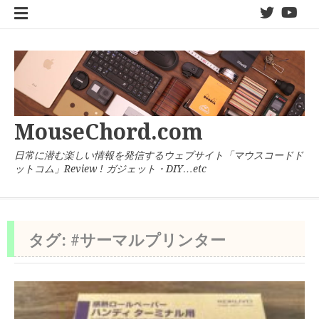
コ
twitter
You
ン
テ
ン
ツ
へ
ス
キ
MouseChord.com
ッ
プ
日常に潜む楽しい情報を発信するウェブサイト「マウスコードド
ットコム」Review ! ガジェット・DIY…etc
タグ:
#サーマルプリンター