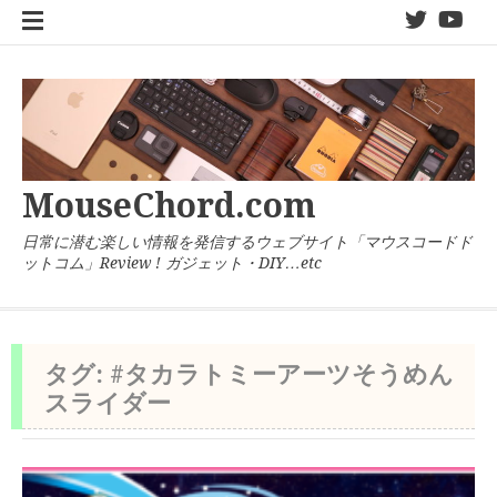
コ
twitter
You
ン
テ
ン
ツ
へ
ス
キ
MouseChord.com
ッ
プ
日常に潜む楽しい情報を発信するウェブサイト「マウスコードド
ットコム」Review ! ガジェット・DIY…etc
タグ:
#タカラトミーアーツそうめん
スライダー