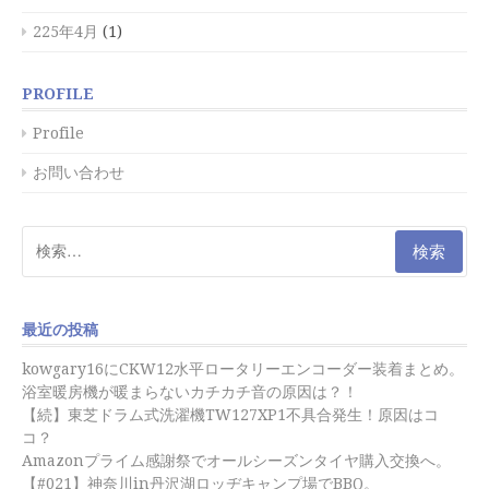
225年4月
(1)
PROFILE
Profile
お問い合わせ
検
索:
最近の投稿
kowgary16にCKW12水平ロータリーエンコーダー装着まとめ。
浴室暖房機が暖まらないカチカチ音の原因は？！
【続】東芝ドラム式洗濯機TW127XP1不具合発生！原因はコ
コ？
Amazonプライム感謝祭でオールシーズンタイヤ購入交換へ。
【#021】神奈川in丹沢湖ロッヂキャンプ場でBBQ。