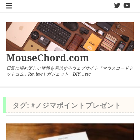
コ
twitter
You
ン
テ
ン
ツ
へ
ス
キ
MouseChord.com
ッ
プ
日常に潜む楽しい情報を発信するウェブサイト「マウスコードド
ットコム」Review ! ガジェット・DIY…etc
タグ:
#ノジマポイントプレゼント