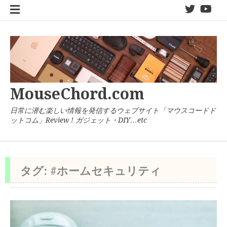
コ
twitter
You
ン
テ
ン
ツ
へ
ス
キ
MouseChord.com
ッ
プ
日常に潜む楽しい情報を発信するウェブサイト「マウスコードド
ットコム」Review ! ガジェット・DIY…etc
タグ:
#ホームセキュリティ