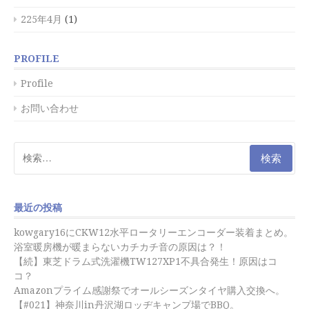
225年4月
(1)
PROFILE
Profile
お問い合わせ
検
索:
最近の投稿
kowgary16にCKW12水平ロータリーエンコーダー装着まとめ。
浴室暖房機が暖まらないカチカチ音の原因は？！
【続】東芝ドラム式洗濯機TW127XP1不具合発生！原因はコ
コ？
Amazonプライム感謝祭でオールシーズンタイヤ購入交換へ。
【#021】神奈川in丹沢湖ロッヂキャンプ場でBBQ。