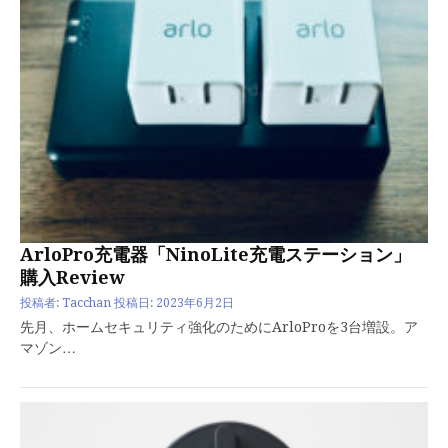
ArloPro充電器「NinoLite充電ステーション」
購入Review
投稿者:
Tacchan
投稿日:
2023年6月2日
先月、ホームセキュリティ強化のためにArloProを3台増設。ア
マゾン…