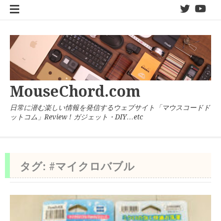
コ
twitter
You
ン
テ
ン
ツ
へ
ス
キ
MouseChord.com
ッ
プ
日常に潜む楽しい情報を発信するウェブサイト「マウスコードド
ットコム」Review ! ガジェット・DIY…etc
タグ:
#マイクロバブル