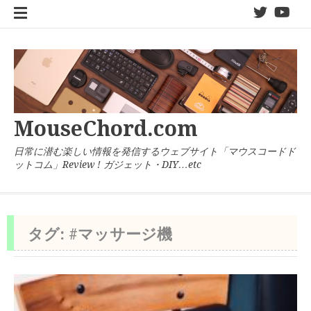
コ
twitter
You
ン
テ
ン
ツ
へ
ス
キ
MouseChord.com
ッ
プ
日常に潜む楽しい情報を発信するウェブサイト「マウスコードド
ットコム」Review ! ガジェット・DIY…etc
タグ:
#マッサージ機