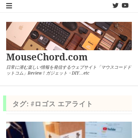
コ
twitter
You
ン
テ
ン
ツ
へ
ス
キ
MouseChord.com
ッ
プ
日常に潜む楽しい情報を発信するウェブサイト「マウスコードド
ットコム」Review ! ガジェット・DIY…etc
タグ:
#ロゴス エアライト