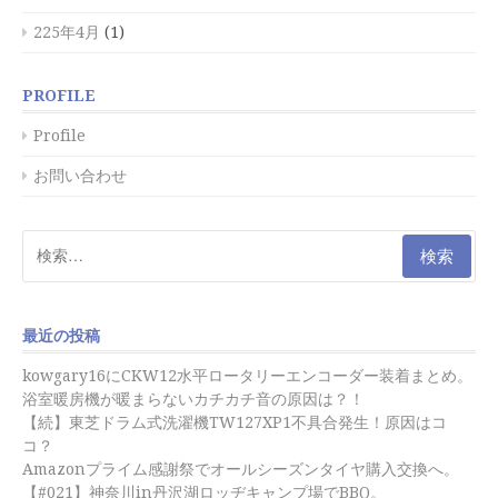
225年4月
(1)
PROFILE
Profile
お問い合わせ
検
索:
最近の投稿
kowgary16にCKW12水平ロータリーエンコーダー装着まとめ。
浴室暖房機が暖まらないカチカチ音の原因は？！
【続】東芝ドラム式洗濯機TW127XP1不具合発生！原因はコ
コ？
Amazonプライム感謝祭でオールシーズンタイヤ購入交換へ。
【#021】神奈川in丹沢湖ロッヂキャンプ場でBBQ。