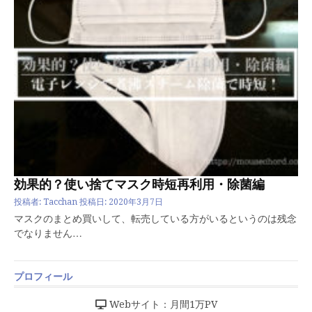
効果的？使い捨てマスク時短再利用・除菌編
投稿者:
Tacchan
投稿日:
2020年3月7日
マスクのまとめ買いして、転売している方がいるというのは残念
でなりません…
プロフィール
Webサイト：月間1万PV