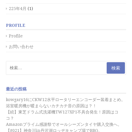
225年4月
(1)
PROFILE
Profile
お問い合わせ
検
索:
最近の投稿
kowgary16にCKW12水平ロータリーエンコーダー装着まとめ。
浴室暖房機が暖まらないカチカチ音の原因は？！
【続】東芝ドラム式洗濯機TW127XP1不具合発生！原因はコ
コ？
Amazonプライム感謝祭でオールシーズンタイヤ購入交換へ。
【#021】神奈川in丹沢湖ロッヂキャンプ場でBBQ。