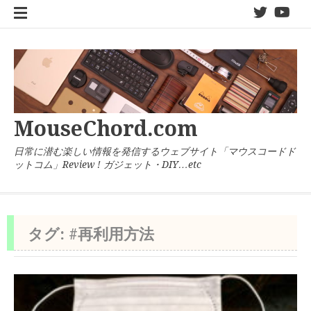
コ
twitter
You
ン
テ
ン
ツ
へ
ス
キ
MouseChord.com
ッ
プ
日常に潜む楽しい情報を発信するウェブサイト「マウスコードド
ットコム」Review ! ガジェット・DIY…etc
タグ:
#再利用方法