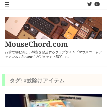
コ
twitter
You
ン
テ
ン
ツ
へ
ス
キ
MouseChord.com
ッ
プ
日常に潜む楽しい情報を発信するウェブサイト「マウスコードド
ットコム」Review ! ガジェット・DIY…etc
タグ:
#蚊除けアイテム