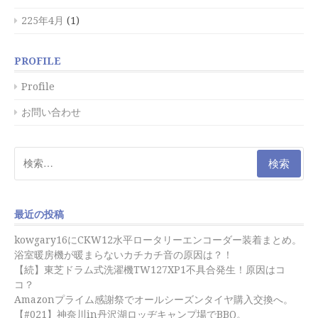
225年4月
(1)
PROFILE
Profile
お問い合わせ
検
索:
最近の投稿
kowgary16にCKW12水平ロータリーエンコーダー装着まとめ。
浴室暖房機が暖まらないカチカチ音の原因は？！
【続】東芝ドラム式洗濯機TW127XP1不具合発生！原因はコ
コ？
Amazonプライム感謝祭でオールシーズンタイヤ購入交換へ。
【#021】神奈川in丹沢湖ロッヂキャンプ場でBBQ。