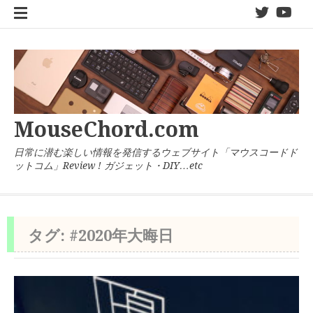
コ
twitter
You
ン
テ
ン
ツ
へ
ス
キ
MouseChord.com
ッ
プ
日常に潜む楽しい情報を発信するウェブサイト「マウスコードド
ットコム」Review ! ガジェット・DIY…etc
タグ:
#2020年大晦日