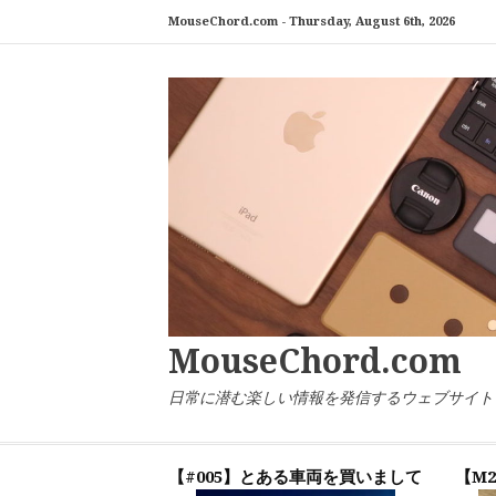
コ
MouseChord.com -
Thursday, August 6th, 2026
ン
テ
ン
ツ
へ
ス
キ
ッ
プ
MouseChord.com
日常に潜む楽しい情報を発信するウェブサイト「マウ
【#005】とある車両を買いまして
【M2