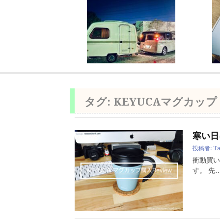
タグ:
KEYUCAマグカップ
寒い日
投稿者:
Ta
衝動買い
す。 先