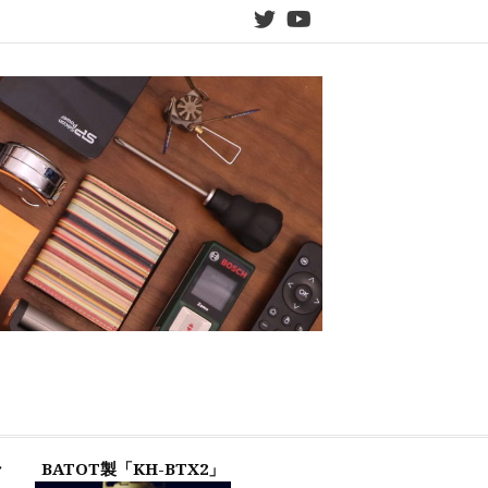
twitter
YouTube
ン
BATOT製「KH-BTX2」