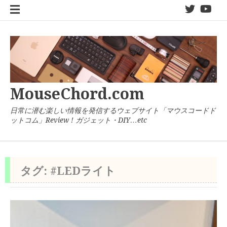
コ
twitter
You
ン
テ
ン
ツ
へ
ス
キ
MouseChord.com
ッ
プ
日常に潜む楽しい情報を発信するウェブサイト「マウスコードド
ットコム」Review ! ガジェット・DIY…etc
タグ:
#LEDライト