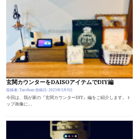
玄関カウンターをDAISOアイテムでDIY編
投稿者:
Tacchan
投稿日:
2025年3月9日
今回は、我が家の『玄関カウンターDIY』編をご紹介します。ト
ップ画像に…