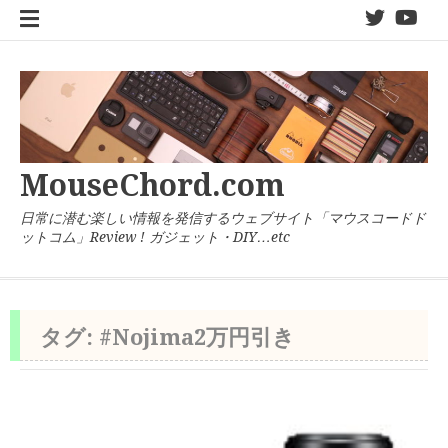
コ
twitter
You
ン
テ
ン
ツ
へ
ス
キ
MouseChord.com
ッ
プ
日常に潜む楽しい情報を発信するウェブサイト「マウスコードド
ットコム」Review ! ガジェット・DIY…etc
タグ:
#Nojima2万円引き