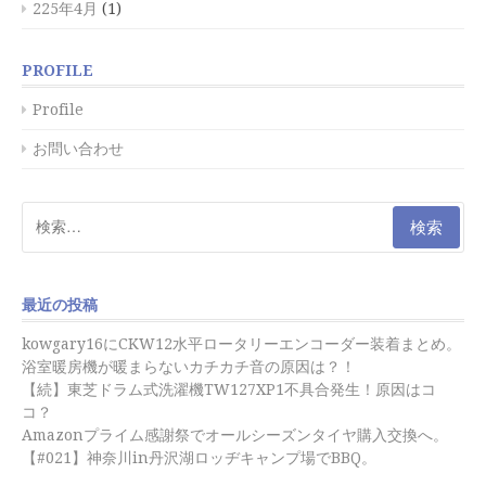
225年4月
(1)
PROFILE
Profile
お問い合わせ
検
索:
最近の投稿
kowgary16にCKW12水平ロータリーエンコーダー装着まとめ。
浴室暖房機が暖まらないカチカチ音の原因は？！
【続】東芝ドラム式洗濯機TW127XP1不具合発生！原因はコ
コ？
Amazonプライム感謝祭でオールシーズンタイヤ購入交換へ。
【#021】神奈川in丹沢湖ロッヂキャンプ場でBBQ。