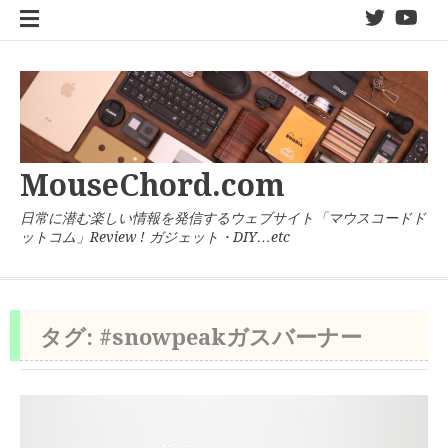
コ
twitter
You
ン
テ
ン
ツ
へ
ス
キ
MouseChord.com
ッ
プ
日常に潜む楽しい情報を発信するウェブサイト「マウスコードド
ットコム」Review ! ガジェット・DIY…etc
タグ:
#snowpeakガスバーナー