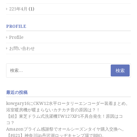
225年4月
(1)
PROFILE
Profile
お問い合わせ
検
索:
最近の投稿
kowgary16にCKW12水平ロータリーエンコーダー装着まとめ。
浴室暖房機が暖まらないカチカチ音の原因は？！
【続】東芝ドラム式洗濯機TW127XP1不具合発生！原因はコ
コ？
Amazonプライム感謝祭でオールシーズンタイヤ購入交換へ。
【#021】神奈川in丹沢湖ロッヂキャンプ場でBBQ。