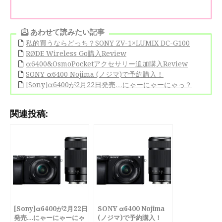
あわせて読みたい記事
私的買うならどっち？SONY ZV-1×LUMIX DC-G100
RØDE Wireless Go購入Review
α6400&OsmoPocketアクセサリー追加購入Review
SONY α6400 Nojima (ノジマ)で予約購入！
[Sony]α6400が2月22日発売…にゃーにゃーにゃっ？
関連投稿:
[Sony]α6400が2月22日
SONY α6400 Nojima
発売…にゃーにゃーにゃ
(ノジマ)で予約購入！