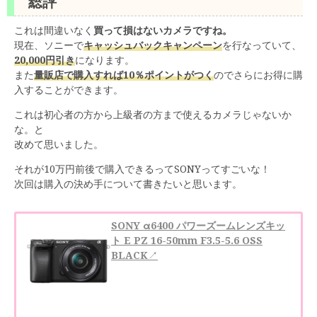
総評
これは間違いなく
買って損はないカメラですね。
現在、ソニーで
キャッシュバックキャンペーン
を行なっていて、
20,000円引き
になります。
また
量販店で購入すれば10％ポイントがつく
のでさらにお得に購
入することができます。
これは初心者の方から上級者の方まで使えるカメラじゃないか
な。と
改めて思いました。
それが10万円前後で購入できるってSONYってすごいな！
次回は購入の決め手について書きたいと思います。
SONY α6400 パワーズームレンズキッ
ト E PZ 16-50mm F3.5-5.6 OSS
BLACK
↗︎