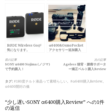
っ？
RØDE Wireless Goが
α6400&OsmoPocket
気になります。
アクセサリー追加購入
Review
続
前の記事
次の記事
SONY α6400 Nojima (ノジマ)
Ageless 猫背・腰痛サポータ
き
で予約購入！
ー矯正ベルト購入Review
を
タグ:
#180度チルト液晶って素晴らしい
、
#α6400購入Review
、
読
α6400開封の儀
む
“少し遅いSONY α6400購入Review” への1件
の返信