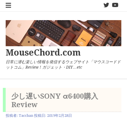
コ
twitter
You
ン
テ
ン
ツ
へ
ス
キ
MouseChord.com
ッ
プ
日常に潜む楽しい情報を発信するウェブサイト「マウスコードド
ットコム」Review ! ガジェット・DIY…etc
少し遅いSONY α6400購入
Review
投稿者:
Tacchan
投稿日:
2019年2月28日