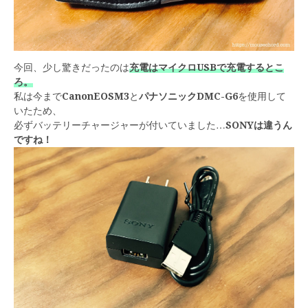
今回、少し驚きだったのは
充電はマイクロUSBで充電するとこ
ろ。
私は今まで
CanonEOSM3
と
パナソニックDMC-G6
を使用して
いたため、
必ずバッテリーチャージャーが付いていました…
SONYは違うん
ですね！