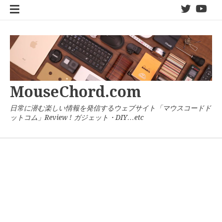
コ
twitter
You
ン
テ
ン
ツ
へ
ス
キ
MouseChord.com
ッ
プ
日常に潜む楽しい情報を発信するウェブサイト「マウスコードド
ットコム」Review ! ガジェット・DIY…etc