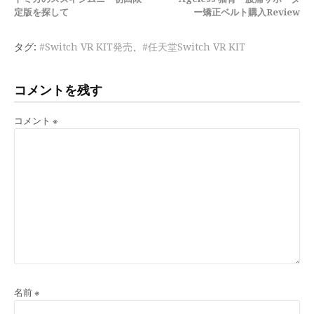
き
定版を探して
ー矯正ベルト購入Review
を
タグ:
#Switch VR KIT発売
、
#任天堂Switch VR KIT
読
む
コメントを残す
コメント
※
名前
※