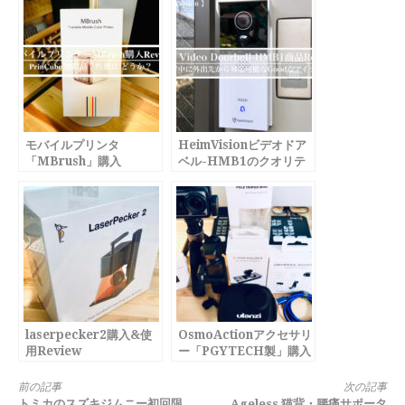
モバイルプリンタ
HeimVisionビデオドア
「MBrush」購入
ベル-HMB1のクオリテ
Review
ィがスゴい！これで1万
円以下
laserpecker2購入&使
OsmoActionアクセサリ
用Review
ー「PGYTECH製」購入
Review
続
前の記事
次の記事
トミカのスズキジムニー初回限
Ageless 猫背・腰痛サポータ