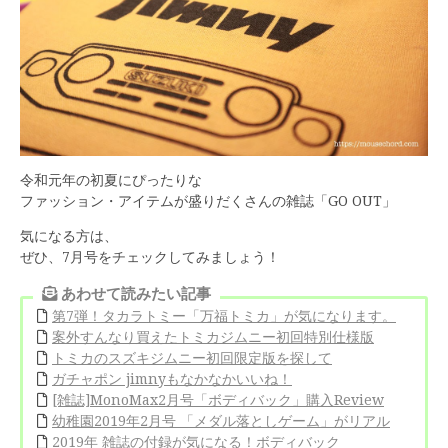
令和元年の初夏にぴったりな
ファッション・アイテムが盛りだくさんの雑誌「GO OUT」
気になる方は、
ぜひ、7月号をチェックしてみましょう！
あわせて読みたい記事
第7弾！タカラトミー「万福トミカ」が気になります。
案外すんなり買えたトミカジムニー初回特別仕様版
トミカのスズキジムニー初回限定版を探して
ガチャポン jimnyもなかなかいいね！
[雑誌]MonoMax2月号「ボディバック」購入Review
幼稚園2019年2月号 「メダル落としゲーム」がリアル
2019年 雑誌の付録が気になる！ボディバック