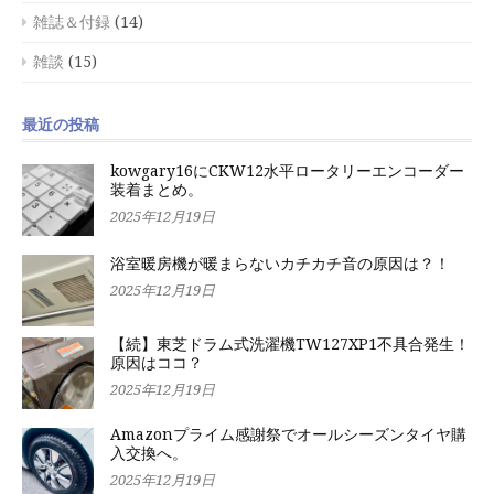
雑誌＆付録
(14)
雑談
(15)
最近の投稿
kowgary16にCKW12水平ロータリーエンコーダー
装着まとめ。
2025年12月19日
浴室暖房機が暖まらないカチカチ音の原因は？！
2025年12月19日
【続】東芝ドラム式洗濯機TW127XP1不具合発生！
原因はココ？
2025年12月19日
Amazonプライム感謝祭でオールシーズンタイヤ購
入交換へ。
2025年12月19日