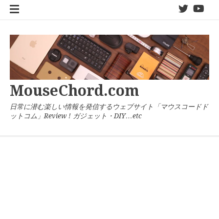
コ
twitter
You
ン
テ
ン
ツ
へ
ス
キ
MouseChord.com
ッ
プ
日常に潜む楽しい情報を発信するウェブサイト「マウスコードド
ットコム」Review ! ガジェット・DIY…etc