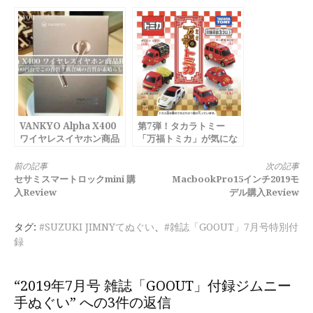
版
VANKYO Alpha X400
第7弾！タカラトミー
ワイヤレスイヤホン商品
「万福トミカ」が気にな
Review
ります。
続
前の記事
次の記事
セサミスマートロックmini 購
MacbookPro15インチ2019モ
き
入Review
デル購入Review
を
タグ:
#SUZUKI JIMNYてぬぐい
、
#雑誌「GOOUT」7月号特別付
読
録
む
“2019年7月号 雑誌「GOOUT」付録ジムニー
手ぬぐい” への3件の返信