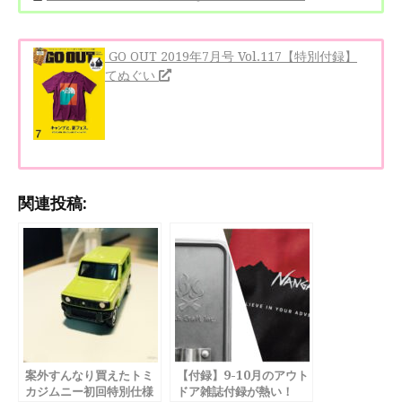
GO OUT 2019年7月号 Vol.117【特別付録】
てぬぐい
関連投稿:
案外すんなり買えたトミ
【付録】9-10月のアウト
カジムニー初回特別仕様
ドア雑誌付録が熱い！