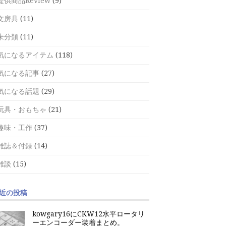
提供商品Review
(9)
文房具
(11)
未分類
(11)
気になるアイテム
(118)
気になる記事
(27)
気になる話題
(29)
玩具・おもちゃ
(21)
趣味・工作
(37)
雑誌＆付録
(14)
雑談
(15)
近の投稿
kowgary16にCKW12水平ロータリ
ーエンコーダー装着まとめ。