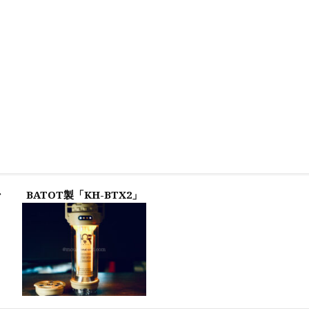
ン
BATOT製「KH-BTX2」