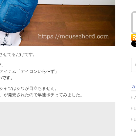
燥させてるだけです。
検
が、
索:
アイテム「アイロンいら〜ず」
いです。
カ
シャツはシワが目立ちません。
」が発売されたので早速ポチってみました。