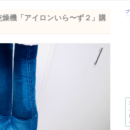
プ
乾燥機「アイロンいら〜ず２」購