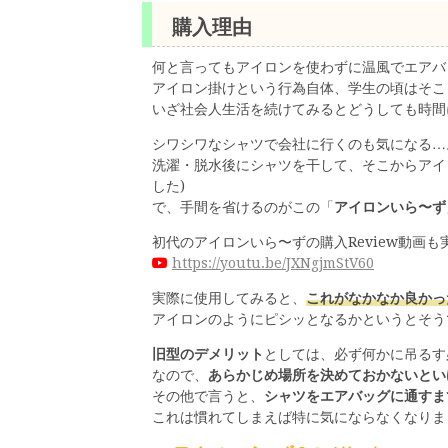
購入理由
何と言ってもアイロンを使わずに温風でエアバ
アイロン掛けという行為自体、学生の頃はそこ
いざ社会人生活を続けてみるとどうしても時間
シワシワなシャツで会社に行くのも気になる…
洗濯・脱水後にシャツを干して、そこからアイ
した)
で、手間を省けるのがこの「
アイロンいら〜ず
初代のアイロンいら〜ずの購入Review動画
https://youtu.be/JXNgjmStV60
実際に使用してみると、
これがなかなか良かっ
アイロンのようにピシッとなるかというとそう
旧型のデメリット
としては、必ず何かに吊るす
なので、
あらかじめ場所を決めておかないとい
その他で言うと、
シャツをエアバッグに通すま
これは慣れてしまえば特に気にならなくなりまし