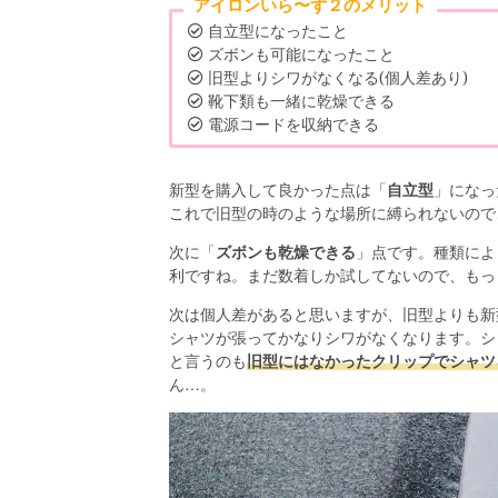
アイロンいら〜ず２のメリット
自立型になったこと
ズボンも可能になったこと
旧型よりシワがなくなる(個人差あり)
靴下類も一緒に乾燥できる
電源コードを収納できる
新型を購入して良かった点は「
自立型
」になっ
これで旧型の時のような場所に縛られないので
次に「
ズボンも乾燥できる
」点です。種類によ
利ですね。まだ数着しか試してないので、もっ
次は個人差があると思いますが、旧型よりも新
シャツが張ってかなりシワがなくなります。シ
と言うのも
旧型にはなかったクリップでシャツ
ん…。