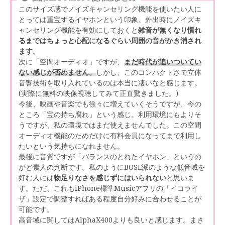
このサイズ感でノイズキャンセリング機能を使いたい人に
とっては重宝するイヤホンという印象。外出時にノイズキ
ャンセリング機能を有効にしておくと
雑音が無くなり慣れ
るまではちょっと心配になるぐらい周囲の音がかき消され
ます。
次に「空間オーディオ」ですが、
まだ時代が追いついてい
ない感じが否めません。
しかし、このコンパクトさで立体
音響技術を取り入れているのは本当に凄いなと感じます。
(実際に無料の映像視聴してみて正直驚きました。)
今後、映画や音楽でも徐々に増えていくそうですが、今の
ところ「宝の持ち腐れ」という感じ。利用環境にもよりそ
うですが、私の環境ではまだ使えませんでした。この空間
オーディオ機能のためだけに有料会員になってまで利用し
たいという気持ちになれません。
最後に音質ですが「バランスのとれたイヤホン」というの
がど素人の判断です。私のようにBOSE派のような低音域を
好む人には
物足りなさを感じずにはいられない
と思いま
す。ただ、これもiPhone標準Musicアプリの「イコライ
ザ」設定で調整すればある程度自分好みに合わせることが
可能です。
高音域に関してはAlphaX400よりも良いと感じます。まさ