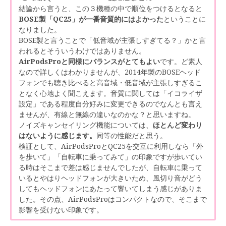
結論から言うと、この３機種の中で順位をつけるとなると
BOSE製「QC25」が一番音質的にはよかった
ということに
なりました。
BOSE製と言うことで「低音域が主張しすぎてる？」かと言
われるとそういうわけではありません。
AirPodsProと同様にバランスがとてもよい
です。ど素人
なので詳しくはわかりませんが、2014年製のBOSEヘッド
フォンでも聴き比べると高音域・低音域が主張しすぎるこ
となく心地よく聞こえます。音質に関しては「イコライザ
設定」である程度自分好みに変更できるのでなんとも言え
ませんが、有線と無線の違いなのかな？と思いますね。
ノイズキャンセイリング機能については、
ほとんど変わり
はないように感じます。
同等の性能だと思う。
検証として、AirPodsProとQC25を交互に利用しなら「外
を歩いて」「自転車に乗ってみて」の印象ですが歩いてい
る時はそこまで差は感じませんでしたが、自転車に乗って
いるとやはりヘッドフォンが大きいため、風切り音がどう
してもヘッドフォンにあたって響いてしまう感じがありま
した。その点、AirPodsProはコンパクトなので、そこまで
影響を受けない印象です。