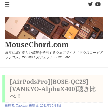
コ
twitter
You
ン
テ
ン
ツ
へ
ス
キ
MouseChord.com
ッ
プ
日常に潜む楽しい情報を発信するウェブサイト「マウスコードド
ットコム」Review ! ガジェット・DIY…etc
[AirPodsPro][BOSE-QC25]
[VANKYO-AlphaX400]聴き比
べ！
投稿者:
Tacchan
投稿日:
2021年10月8日