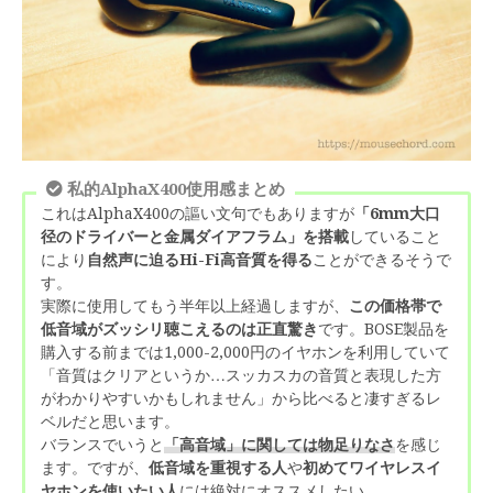
私的AlphaX400使用感まとめ
これはAlphaX400の謳い文句でもありますが
「6mm大口
径のドライバーと金属ダイアフラム」を搭載
していること
により
自然声に迫るHi-Fi高音質を得る
ことができるそうで
す。
実際に使用してもう半年以上経過しますが、
この価格帯で
低音域がズッシリ聴こえるのは正直驚き
です。BOSE製品を
購入する前までは1,000-2,000円のイヤホンを利用していて
「音質はクリアというか…スッカスカの音質と表現した方
がわかりやすいかもしれません」から比べると凄すぎるレ
ベルだと思います。
バランスでいうと
「高音域」に関しては物足りなさ
を感じ
ます。ですが、
低音域を重視する人
や
初めてワイヤレスイ
ヤホンを使いたい人
には絶対にオススメしたい。