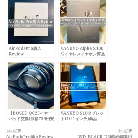
AirPodsPro購入
VANKYO Alpha X400
Review
ワイヤレスイヤホン商品
Review
【BOSE】QC25イヤー
VANKYO S10タブレッ
パッド交換(価格739円安
ト(10.1インチ)商品
っすぅ)
Review
続
前の記事
次の記事
AirPodsPro購入Review
WD_BLACK-D30動画編集用