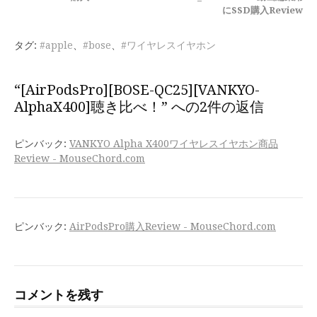
き
にSSD購入Review
を
タグ:
#apple
、
#bose
、
#ワイヤレスイヤホン
読
む
“[AirPodsPro][BOSE-QC25][VANKYO-
AlphaX400]聴き比べ！” への2件の返信
ピンバック:
VANKYO Alpha X400ワイヤレスイヤホン商品
Review - MouseChord.com
ピンバック:
AirPodsPro購入Review - MouseChord.com
コメントを残す