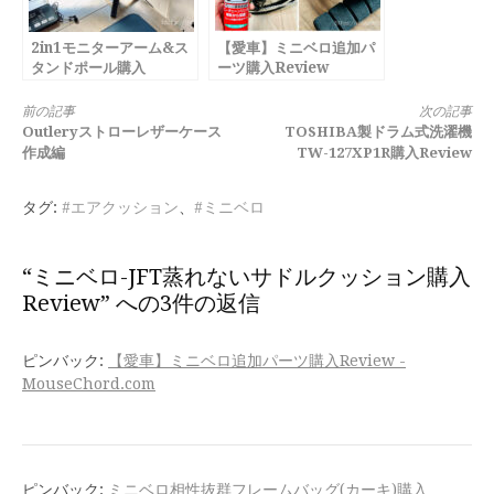
2in1モニターアーム&ス
【愛車】ミニベロ追加パ
タンドポール購入
ーツ購入Review
Review
続
前の記事
次の記事
Outleryストローレザーケース
TOSHIBA製ドラム式洗濯機
き
作成編
TW-127XP1R購入Review
を
タグ:
#エアクッション
、
#ミニベロ
読
む
“ミニベロ-JFT蒸れないサドルクッション購入
Review” への3件の返信
ピンバック:
【愛車】ミニベロ追加パーツ購入Review -
MouseChord.com
ピンバック:
ミニベロ相性抜群フレームバッグ(カーキ)購入