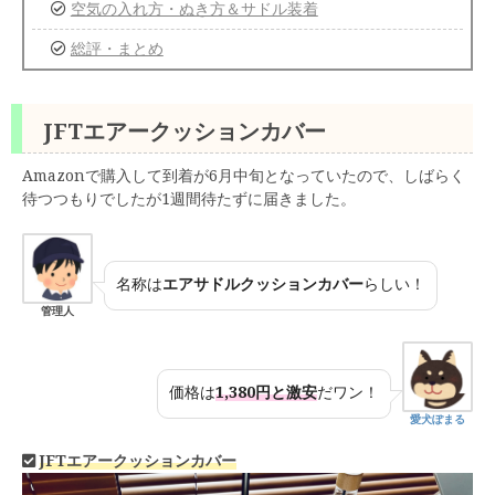
空気の入れ方・ぬき方＆サドル装着
総評・まとめ
JFTエアークッションカバー
Amazonで購入して到着が6月中旬となっていたので、しばらく
待つつもりでしたが1週間待たずに届きました。
名称は
エアサドルクッションカバー
らしい！
管理人
価格は
1,380円と激安
だワン！
愛犬ぽまる
JFTエアークッションカバー