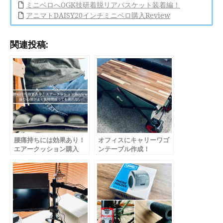
ミニベロへOGK技研着脱リアバスケット装着編！
アニマトDAISY20インチミニベロ購入Review
関連投稿:
腰痛持ちには効果あり！
オフィスにキャリーワゴ
エアークッション購入
ンテーブル作成！
Review