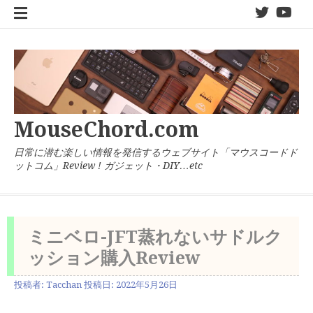
コ
twitter
You
ン
テ
ン
ツ
へ
ス
キ
MouseChord.com
ッ
プ
日常に潜む楽しい情報を発信するウェブサイト「マウスコードド
ットコム」Review ! ガジェット・DIY…etc
ミニベロ-JFT蒸れないサドルク
ッション購入Review
投稿者:
Tacchan
投稿日:
2022年5月26日