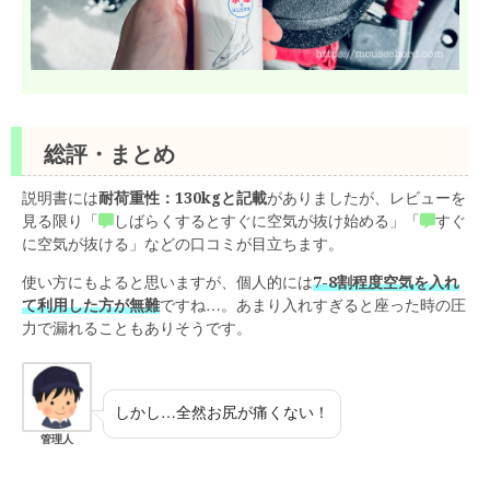
総評・まとめ
説明書には
耐荷重性：130kgと記載
がありましたが、レビューを
見る限り「
しばらくするとすぐに空気が抜け始める」「
すぐ
に空気が抜ける」などの口コミが目立ちます。
使い方にもよると思いますが、個人的には
7-8割程度空気を入れ
て利用した方が無難
ですね…。あまり入れすぎると座った時の圧
力で漏れることもありそうです。
しかし…全然お尻が痛くない！
管理人