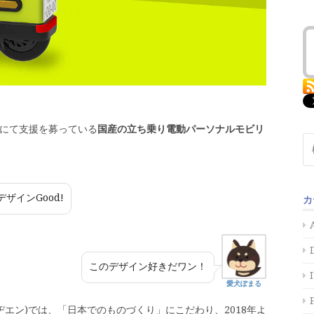
」にて支援を募っている
国産の立ち乗り電動パーソナルモビリ
検
索:
ザインGood!
カ
このデザイン好きだワン！
愛犬ぽまる
ヂエン)では、「日本でのものづくり」にこだわり、2018年よ