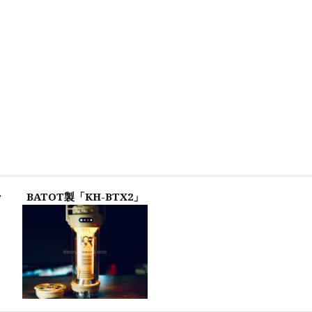
ン
BATOT製「KH-BTX2」