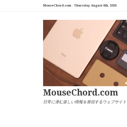
コ
MouseChord.com -
Thursday, August 6th, 2026
ン
テ
ン
ツ
へ
ス
キ
ッ
プ
MouseChord.com
日常に潜む楽しい情報を発信するウェブサイト「マウ