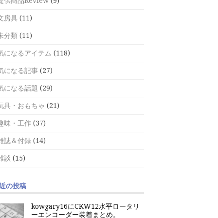
提供商品Review
(9)
文房具
(11)
未分類
(11)
気になるアイテム
(118)
気になる記事
(27)
気になる話題
(29)
玩具・おもちゃ
(21)
趣味・工作
(37)
雑誌＆付録
(14)
雑談
(15)
近の投稿
kowgary16にCKW12水平ロータリ
ーエンコーダー装着まとめ。