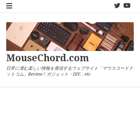
コ
twitter
You
ン
テ
ン
ツ
へ
ス
キ
MouseChord.com
ッ
プ
日常に潜む楽しい情報を発信するウェブサイト「マウスコードド
ットコム」Review ! ガジェット・DIY…etc