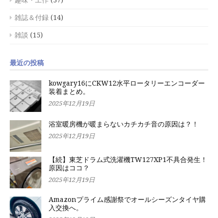
趣味・工作
(37)
雑誌＆付録
(14)
雑談
(15)
最近の投稿
kowgary16にCKW12水平ロータリーエンコーダー
装着まとめ。
2025年12月19日
浴室暖房機が暖まらないカチカチ音の原因は？！
2025年12月19日
【続】東芝ドラム式洗濯機TW127XP1不具合発生！
原因はココ？
2025年12月19日
Amazonプライム感謝祭でオールシーズンタイヤ購
入交換へ。