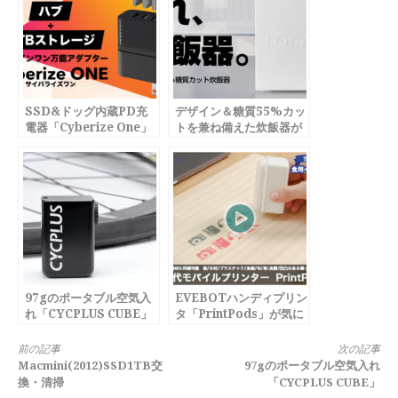
SSD&ドッグ内蔵PD充
デザイン＆糖質55%カッ
電器「Cyberize One」
トを兼ね備えた炊飯器が
が気になります
気になります
97gのポータブル空気入
EVEBOTハンディプリン
れ「CYCPLUS CUBE」
タ「PrintPods」が気に
なります
続
前の記事
次の記事
Macmini(2012)SSD1TB交
97gのポータブル空気入れ
き
換・清掃
「CYCPLUS CUBE」