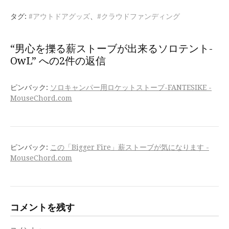
を
タグ:
#アウトドアグッズ
、
#クラウドファンディング
読
む
“男心を擽る薪ストーブが出来るソロテント-
OwL” への2件の返信
ピンバック:
ソロキャンパー用ロケットストーブ-FANTESIKE -
MouseChord.com
ピンバック:
この「Bigger Fire」薪ストーブが気になります -
MouseChord.com
コメントを残す