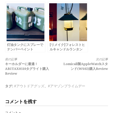
TINYREPEL購入
してみる！
Review
灯油タンクにスプレーで
[リメイク]フォレストヒ
ナンバーペイント
ルキャンドルランタン
LED化
続
前の記事
次の記事
キーホルダーに最適！
‎Lomicall製AppleWatchスタ
き
ABITAX0510タグライト購入
ンド(WS02)購入Review
Review
を
読
タグ:
#アウトドアグッズ
、
#アマゾンプライムデー
む
コメントを残す
コメント
※