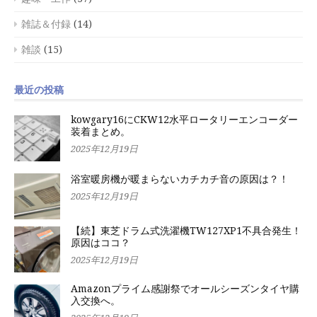
雑誌＆付録
(14)
雑談
(15)
最近の投稿
kowgary16にCKW12水平ロータリーエンコーダー
装着まとめ。
2025年12月19日
浴室暖房機が暖まらないカチカチ音の原因は？！
2025年12月19日
【続】東芝ドラム式洗濯機TW127XP1不具合発生！
原因はココ？
2025年12月19日
Amazonプライム感謝祭でオールシーズンタイヤ購
入交換へ。