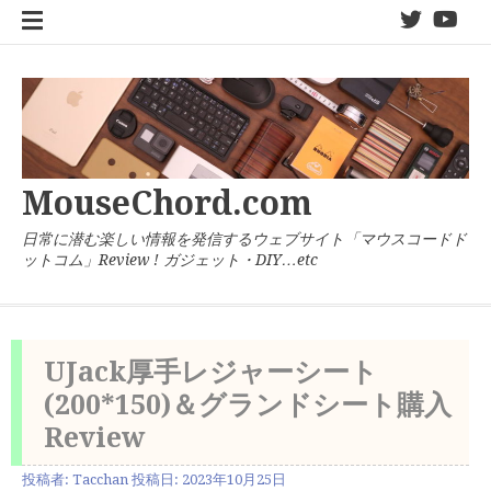
コ
twitter
You
ン
テ
ン
ツ
へ
ス
キ
MouseChord.com
ッ
プ
日常に潜む楽しい情報を発信するウェブサイト「マウスコードド
ットコム」Review ! ガジェット・DIY…etc
UJack厚手レジャーシート
(200*150)＆グランドシート購入
Review
投稿者:
Tacchan
投稿日:
2023年10月25日