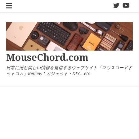
コ
twitter
You
ン
テ
ン
ツ
へ
ス
キ
MouseChord.com
ッ
プ
日常に潜む楽しい情報を発信するウェブサイト「マウスコードド
ットコム」Review ! ガジェット・DIY…etc