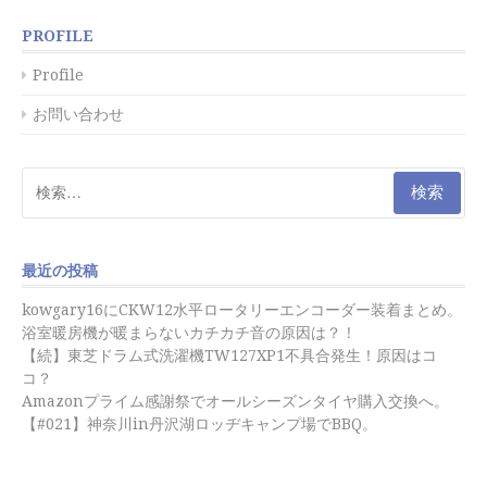
PROFILE
Profile
お問い合わせ
検
索:
最近の投稿
kowgary16にCKW12水平ロータリーエンコーダー装着まとめ。
浴室暖房機が暖まらないカチカチ音の原因は？！
【続】東芝ドラム式洗濯機TW127XP1不具合発生！原因はコ
コ？
Amazonプライム感謝祭でオールシーズンタイヤ購入交換へ。
【#021】神奈川in丹沢湖ロッヂキャンプ場でBBQ。