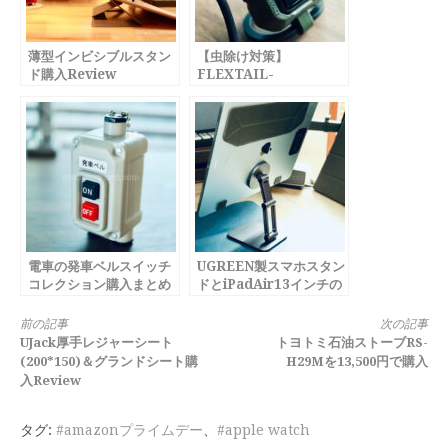
薄型インビシブルスタン
【虫除け対策】
ド購入Review
FLEXTAIL-
LIGHTREPEL購入
Review
電車の発車ベルスイッチ
UGREEN製スマホスタン
コレクション購入まとめ
ドとiPadAir13インチの
相性が良い
続
前の記事
次の記事
UJack厚手レジャーシート
トヨトミ石油ストーブRS-
き
(200*150)＆グランドシート購
H29Mを13,500円で購入
入Review
を
読
タグ:
#amazonプライムデー
、
#apple watch