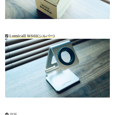
‎
Lomicall WS02(シルバー)
背面