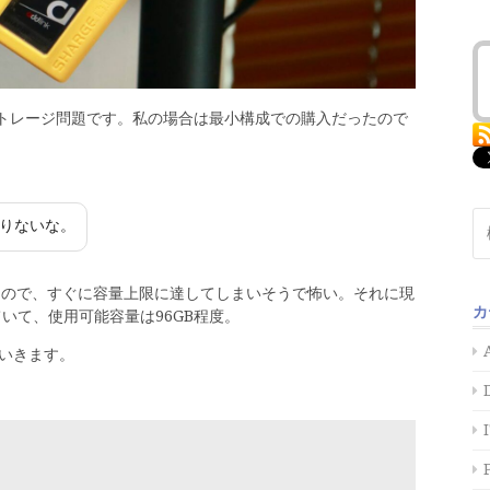
がストレージ問題です。私の場合は最小構成での購入だったので
検
りないな。
索:
定なので、すぐに容量上限に達してしまいそうで怖い。それに現
カ
していて、使用可能容量は96GB程度。
いきます。