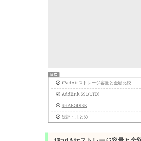
iPadAirストレージ容量と金額比較
Addlink S91(1TB)
SHARGDISK
総評・まとめ
iPadAirストレージ容量と金