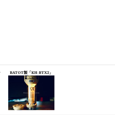
ン
BATOT製「KH-BTX2」