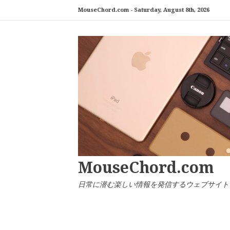
コ
MouseChord.com -
Saturday, August 8th, 2026
ン
テ
ン
ツ
へ
ス
キ
ッ
プ
MouseChord.com
日常に潜む楽しい情報を発信するウェブサイト「マウ