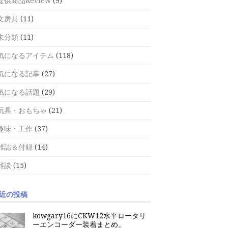
提供商品Review
(9)
文房具
(11)
未分類
(11)
気になるアイテム
(118)
気になる記事
(27)
気になる話題
(29)
玩具・おもちゃ
(21)
趣味・工作
(37)
雑誌＆付録
(14)
雑談
(15)
近の投稿
kowgary16にCKW12水平ロータリ
ーエンコーダー装着まとめ。