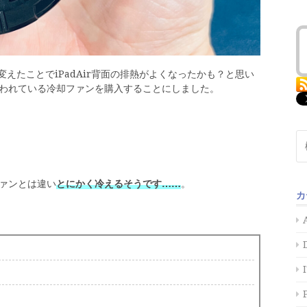
変えたことでiPadAir背面の排熱がよくなったかも？と思い
われている冷却ファンを購入することにしました。
検
索:
ァンとは違い
とにかく冷えるそうです……
。
カ