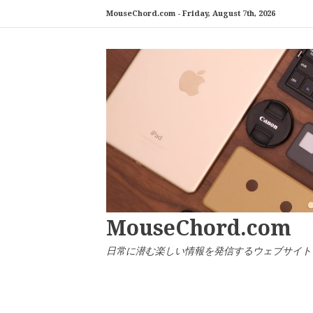
コ
MouseChord.com -
Friday, August 7th, 2026
ン
テ
ン
ツ
へ
ス
キ
ッ
プ
MouseChord.com
日常に潜む楽しい情報を発信するウェブサイト「マウ