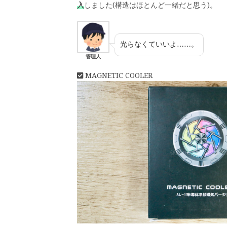
入
しました(構造はほとんど一緒だと思う)。
光らなくていいよ……。
管理人
MAGNETIC COOLER