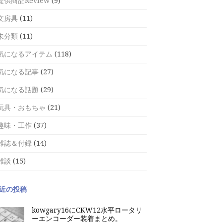
提供商品Review
(9)
文房具
(11)
未分類
(11)
気になるアイテム
(118)
気になる記事
(27)
気になる話題
(29)
玩具・おもちゃ
(21)
趣味・工作
(37)
雑誌＆付録
(14)
雑談
(15)
近の投稿
kowgary16にCKW12水平ロータリ
ーエンコーダー装着まとめ。