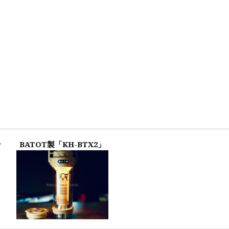
ン
BATOT製「KH-BTX2」