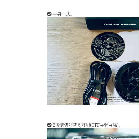
中身一式。
2段階切り替え可能(OFF→弱→強)。