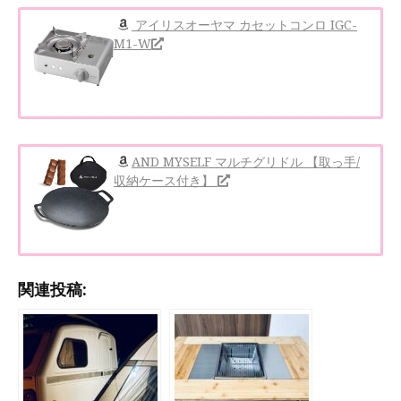
アイリスオーヤマ カセットコンロ IGC-
M1-W
AND MYSELF マルチグリドル 【取っ手/
収納ケース付き】
関連投稿: