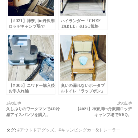
【#021】神奈川in丹沢湖
ハイランダー「CHEF
ロッヂキャンプ場で
TABLE」&IGT規格
BBQ。
BBQコンロ購入Review
【#006】ニワドー購入後
臭いの漏れないポータブ
お手入れ編
ルトイレ「ラップポン」
購入Review
続
前の記事
次の記事
久しぶりのワークマンで4D冷
【#021】神奈川in丹沢湖ロッヂ
き
感アイスパンツを購入。
キャンプ場でBBQ。
を
タグ:
#アウトドアグッズ
、
#キャンピングカー&トレーラー