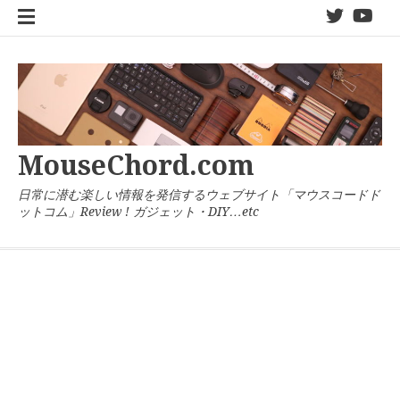
コ
twitter
You
ン
テ
ン
ツ
へ
ス
キ
MouseChord.com
ッ
プ
日常に潜む楽しい情報を発信するウェブサイト「マウスコードド
ットコム」Review ! ガジェット・DIY…etc