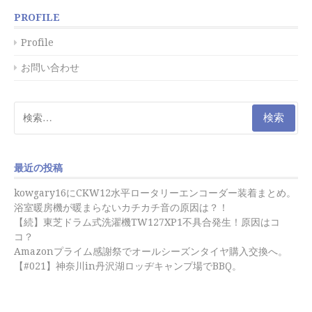
PROFILE
Profile
お問い合わせ
検
索:
最近の投稿
kowgary16にCKW12水平ロータリーエンコーダー装着まとめ。
浴室暖房機が暖まらないカチカチ音の原因は？！
【続】東芝ドラム式洗濯機TW127XP1不具合発生！原因はコ
コ？
Amazonプライム感謝祭でオールシーズンタイヤ購入交換へ。
【#021】神奈川in丹沢湖ロッヂキャンプ場でBBQ。