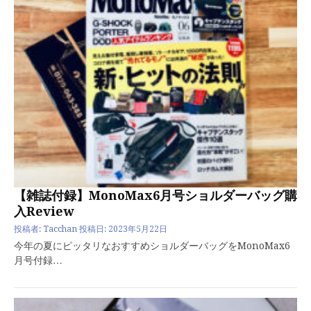
【雑誌付録】MonoMax6月号ショルダーバッグ購
入Review
投稿者:
Tacchan
投稿日:
2023年5月22日
今年の夏にピッタリなおすすめショルダーバッグをMonoMax6
月号付録…