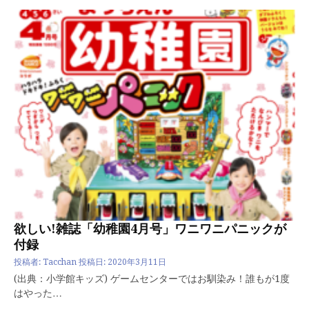
欲しい!雑誌「幼稚園4月号」ワニワニパニックが
付録
投稿者:
Tacchan
投稿日:
2020年3月11日
(出典：小学館キッズ) ゲームセンターではお馴染み！誰もが1度
はやった…