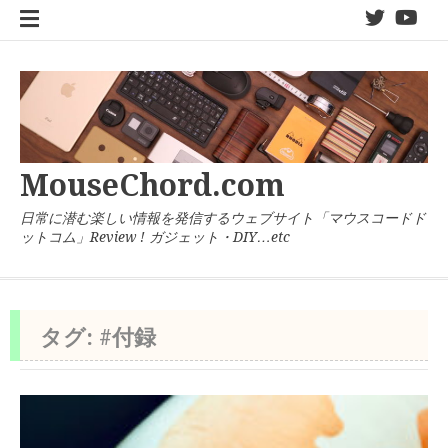
コ
twitter
You
ン
テ
ン
ツ
へ
ス
キ
MouseChord.com
ッ
プ
日常に潜む楽しい情報を発信するウェブサイト「マウスコードド
ットコム」Review ! ガジェット・DIY…etc
タグ:
#付録