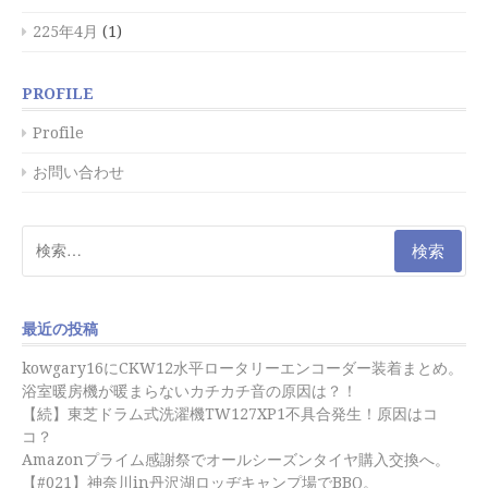
225年4月
(1)
PROFILE
Profile
お問い合わせ
検
索:
最近の投稿
kowgary16にCKW12水平ロータリーエンコーダー装着まとめ。
浴室暖房機が暖まらないカチカチ音の原因は？！
【続】東芝ドラム式洗濯機TW127XP1不具合発生！原因はコ
コ？
Amazonプライム感謝祭でオールシーズンタイヤ購入交換へ。
【#021】神奈川in丹沢湖ロッヂキャンプ場でBBQ。