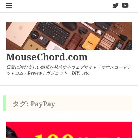
コ
twitter
You
ン
テ
ン
ツ
へ
ス
キ
MouseChord.com
ッ
プ
日常に潜む楽しい情報を発信するウェブサイト「マウスコードド
ットコム」Review ! ガジェット・DIY…etc
タグ:
PayPay