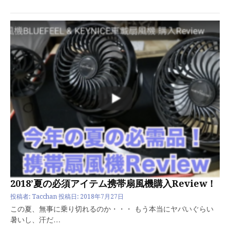
2018’夏の必須アイテム携帯扇風機購入Review！
投稿者:
Tacchan
投稿日:
2018年7月27日
この夏、無事に乗り切れるのか・・・ もう本当にヤバいぐらい
暑いし、汗だ…