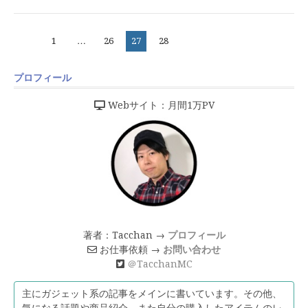
投
ペ
ペ
ペ
ペ
1
…
26
27
28
稿
ー
ー
ー
ー
の
プロフィール
ジ
ジ
ジ
ジ
ペ
Webサイト：月間1万PV
ー
ジ
送
り
著者：Tacchan →
プロフィール
お仕事依頼 →
お問い合わせ
＠TacchanMC
主にガジェット系の記事をメインに書いています。その他、
気になる話題や商品紹介。また自分の購入したアイテムのレ