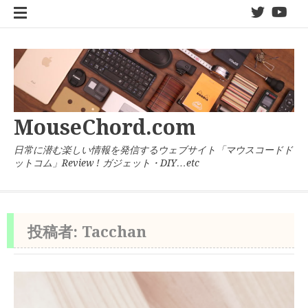
コ
twitter
You
ン
テ
ン
ツ
へ
ス
キ
MouseChord.com
ッ
プ
日常に潜む楽しい情報を発信するウェブサイト「マウスコードド
ットコム」Review ! ガジェット・DIY…etc
投稿者:
Tacchan