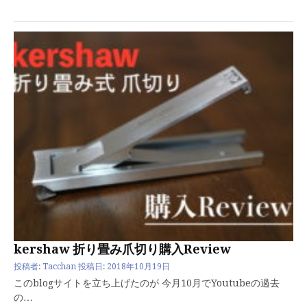
kershaw 折り畳み爪切り購入Review
投稿者:
Tacchan
投稿日:
2018年10月19日
このblogサイトを立ち上げたのが 今月10月でYoutubeの過去
の…