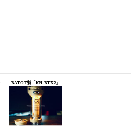
ン
BATOT製「KH-BTX2」