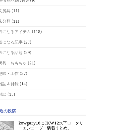
提供商品Review
(9)
文房具
(11)
未分類
(11)
気になるアイテム
(118)
気になる記事
(27)
気になる話題
(29)
玩具・おもちゃ
(21)
趣味・工作
(37)
雑誌＆付録
(14)
雑談
(15)
近の投稿
kowgary16にCKW12水平ロータリ
ーエンコーダー装着まとめ。