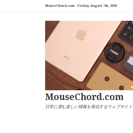
コ
MouseChord.com -
Friday, August 7th, 2026
ン
テ
ン
ツ
へ
ス
キ
ッ
プ
MouseChord.com
日常に潜む楽しい情報を発信するウェブサイト「マウ