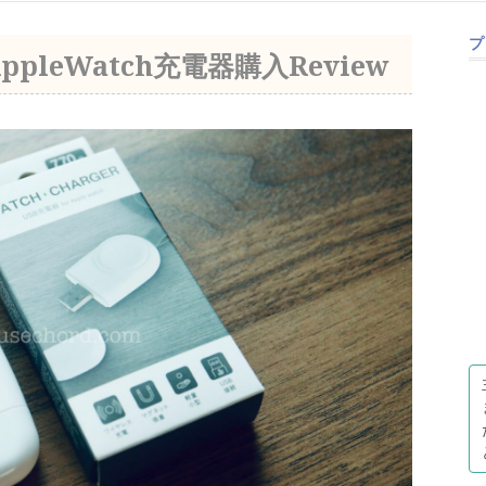
プ
leWatch充電器購入Review