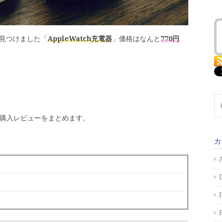
見つけました「
AppleWatch充電器
」価格はなんと
770円
検
索:
」の購入レビューをまとめます。
カ