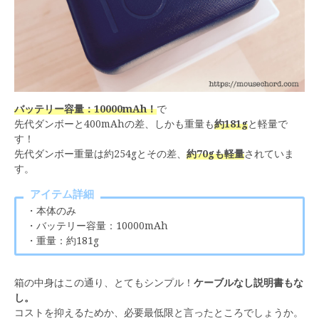
バッテリー容量：10000mAh！
で
先代ダンボーと400mAhの差、しかも重量も
約181g
と軽量で
す！
先代ダンボー重量は約254gとその差、
約70gも軽量
されていま
す。
アイテム詳細
・本体のみ
・バッテリー容量：10000mAh
・重量：約181g
箱の中身はこの通り、とてもシンプル！
ケーブルなし説明書もな
し。
コストを抑えるためか、必要最低限と言ったところでしょうか。