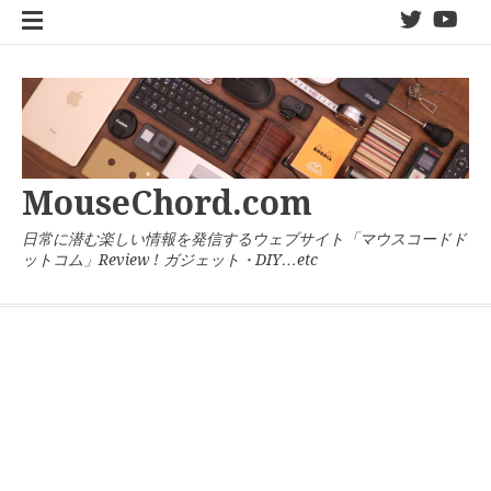
コ
twitter
You
ン
テ
ン
ツ
へ
ス
キ
MouseChord.com
ッ
プ
日常に潜む楽しい情報を発信するウェブサイト「マウスコードド
ットコム」Review ! ガジェット・DIY…etc