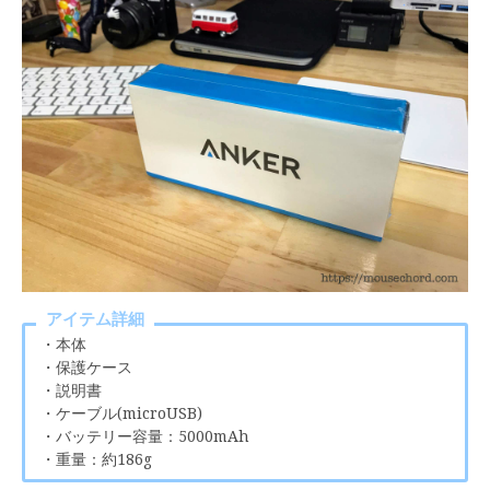
アイテム詳細
・本体
・保護ケース
・説明書
・ケーブル(microUSB)
・バッテリー容量：5000mAh
・重量：約186g