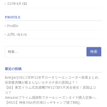
225年4月
(1)
PROFILE
Profile
お問い合わせ
検
索:
最近の投稿
kowgary16にCKW12水平ロータリーエンコーダー装着まとめ。
浴室暖房機が暖まらないカチカチ音の原因は？！
【続】東芝ドラム式洗濯機TW127XP1不具合発生！原因はコ
コ？
Amazonプライム感謝祭でオールシーズンタイヤ購入交換へ。
【#021】神奈川in丹沢湖ロッヂキャンプ場でBBQ。