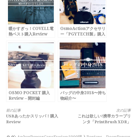
暖かすぎっ！COVELL電
OsmoActionアクセサリ
熱ベスト購入Review
ー「PGYTECH製」購入
Review
OSMO POCKET 購入
バッグの中身2018〜持ち
Review – 開封編
物紹介〜
続
前の記事
次の記事
USBあったかスリッパ！購入
これは欲しい!携帯カラープリ
き
Review
ンタ「PrintBrush XDR」
を