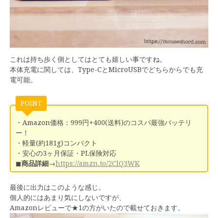
これは持ち歩く側としてはとても嬉しい事ですね。
本体充電に関しては、Type-CとMicroUSBでどちらからでも充
電可能。
・Amazon価格：999円+400(送料)のコスパ最強バッテリ
ー！
・軽量(約181g)コンパクト
・安心の3ヶ月保証・PL保険対応
◼︎
商品詳細
→
https://amzn.to/2ClQ3WK
最後に出力はこのような感じ。
個人的にはあまり気にしないですが、
Amazonレビューで★1の方がいたので載せておきます。