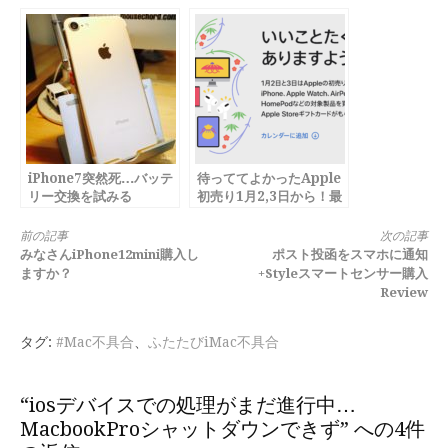
iPhone7突然死…バッテ
待っててよかったApple
リー交換を試みる
初売り1月2,3日から！最
高18,000円分ギフトカー
ド
続
前の記事
次の記事
みなさんiPhone12mini購入し
ポスト投函をスマホに通知
き
ますか？
+Styleスマートセンサー購入
Review
を
読
タグ:
#Mac不具合
、
ふたたびiMac不具合
む
“iosデバイスでの処理がまだ進行中…
MacbookProシャットダウンできず” への4件