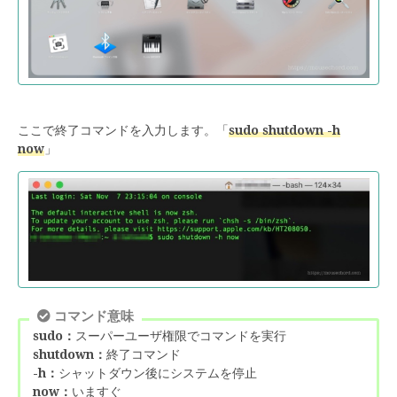
ここで終了コマンドを入力します。「
sudo shutdown -h
now
」
コマンド意味
sudo：
スーパーユーザ権限でコマンドを実行
shutdown：
終了コマンド
-h：
シャットダウン後にシステムを停止
now：
いますぐ