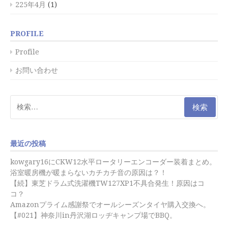
225年4月
(1)
PROFILE
Profile
お問い合わせ
検
索:
最近の投稿
kowgary16にCKW12水平ロータリーエンコーダー装着まとめ。
浴室暖房機が暖まらないカチカチ音の原因は？！
【続】東芝ドラム式洗濯機TW127XP1不具合発生！原因はコ
コ？
Amazonプライム感謝祭でオールシーズンタイヤ購入交換へ。
【#021】神奈川in丹沢湖ロッヂキャンプ場でBBQ。