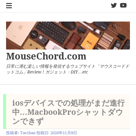
コ
twitter
You
ン
テ
ン
ツ
へ
ス
キ
MouseChord.com
ッ
プ
日常に潜む楽しい情報を発信するウェブサイト「マウスコードド
ットコム」Review ! ガジェット・DIY…etc
iosデバイスでの処理がまだ進行
中…MacbookProシャットダウ
ンできず
投稿者:
Tacchan
投稿日:
2020年11月8日