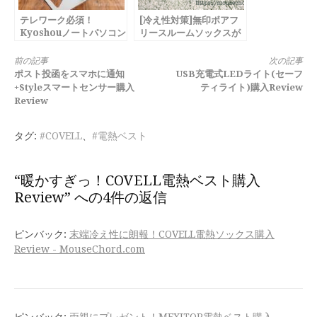
テレワーク必須！
[冷え性対策]無印ボアフ
Kyoshouノートパソコン
リースルームソックスが
スタンドReview
コスパ最強で暖かい！
続
前の記事
次の記事
ポスト投函をスマホに通知
USB充電式LEDライト(セーフ
き
+Styleスマートセンサー購入
ティライト)購入Review
Review
を
読
タグ:
#COVELL
、
#電熱ベスト
む
“暖かすぎっ！COVELL電熱ベスト購入
Review” への4件の返信
ピンバック:
末端冷え性に朗報！COVELL電熱ソックス購入
Review - MouseChord.com
ピンバック:
両親にプレゼント！MEXITOP電熱ベスト購入