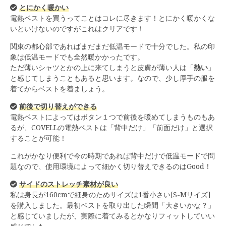
とにかく暖かい
電熱ベストを買うってことはコレに尽きます！とにかく暖かくな
いといけないのですがこれはクリアです！
関東の都心部であればまだまだ低温モードで十分でした。私の印
象は低温モードでも全然暖かかったです。
ただ薄いシャツとかの上に来てしまうと皮膚が薄い人は「
熱い
」
と感じてしまうこともあると思います。なので、少し厚手の服を
着てからベストを着ましょう。
前後で切り替えができる
電熱ベストによってはボタン１つで前後を暖めてしまうものもあ
るが、COVELLの電熱ベストは「背中だけ」「前面だけ」と選択
することが可能！
これがかなり便利で今の時期であれば背中だけで低温モードで問
題なので、使用環境によって細かく切り替えできるのはGood！
サイドのストレッチ素材が良い
私は身長が160cmで細身のためサイズは1番小さい[S-Mサイズ]
を購入しました。最初ベストを取り出した瞬間「大きいかな？」
と感じていましたが、実際に着てみるとかなりフィットしていい