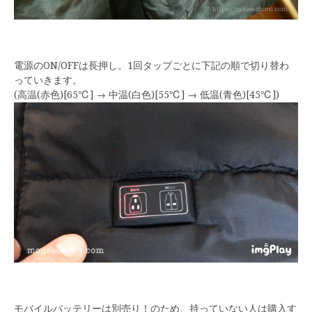
電源のON/OFFは長押し。1回タップごとに下記の順で切り替わ
っていきます。
(高温(赤色)[65℃] → 中温(白色)[55℃] → 低温(青色)[45℃])
モバイルバッテリーは別売り！のため、持っていない人は購入す