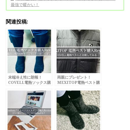
最強で暖かい！
関連投稿:
末端冷え性に朗報！
両親にプレゼント！
COVELL電熱ソックス購
MEXITOP電熱ベスト購
入Review
入Review