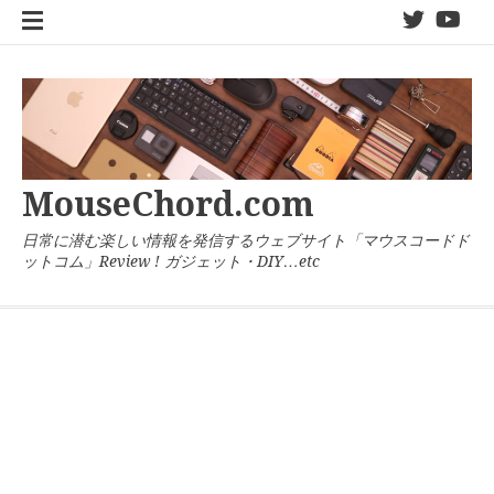
コ
twitter
You
ン
テ
ン
ツ
へ
ス
キ
MouseChord.com
ッ
プ
日常に潜む楽しい情報を発信するウェブサイト「マウスコードド
ットコム」Review ! ガジェット・DIY…etc