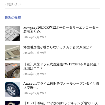
雑談
(15)
最近の投稿
kowgary16にCKW12水平ロータリーエンコーダー
装着まとめ。
2025年12月19日
浴室暖房機が暖まらないカチカチ音の原因は？！
2025年12月19日
【続】東芝ドラム式洗濯機TW127XP1不具合発生！
原因はココ？
2025年12月19日
Amazonプライム感謝祭でオールシーズンタイヤ購
入交換へ。
2025年12月19日
【#021】神奈川in丹沢湖ロッヂキャンプ場でBBQ。