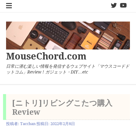
コ
twitter
You
ン
テ
ン
ツ
へ
ス
キ
MouseChord.com
ッ
プ
日常に潜む楽しい情報を発信するウェブサイト「マウスコードド
ットコム」Review ! ガジェット・DIY…etc
[ニトリ]リビングこたつ購入
Review
投稿者:
Tacchan
投稿日:
2022年2月8日