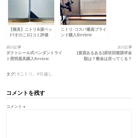
【寝具】ニトリ&源ベッ
ニトリ-コスパ最高ブライ
ド(すのこ)口コミ評価
ンド購入Review
は？！
続
前の記事
次の記事
ダクトレール式ペンダントライ
[賃貸あるある]原状回復請求金
き
ト照明器具購入Review
額は？敷金は戻ってくる？
を
タグ:
#ニトリ
、
#引越し
読
む
コメントを残す
コメント
※