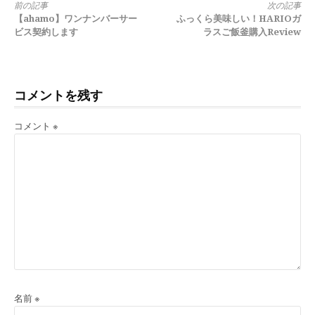
に
続
前の記事
次の記事
【ahamo】ワンナンバーサー
ふっくら美味しい！HARIOガ
き
ビス契約します
ラスご飯釜購入Review
を
読
コメントを残す
む
コメント
※
名前
※