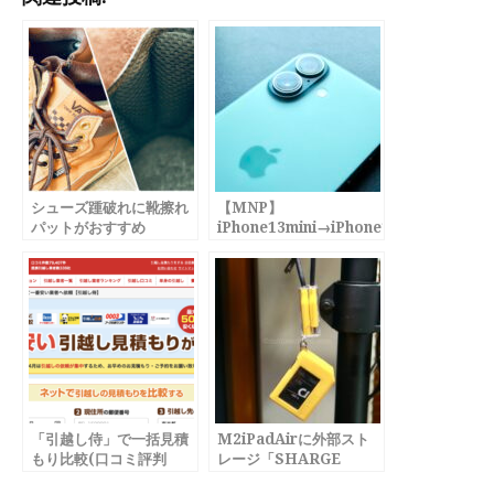
シューズ踵破れに靴擦れ
【MNP】
パットがおすすめ
iPhone13mini→iPhone16
月額1円運用へ。
「引越し侍」で一括見積
M2iPadAirに外部スト
もり比較(口コミ評判
レージ「SHARGE
は？)
DISK」1TB増設で爆速