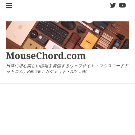
コ
twitter
You
ン
テ
ン
ツ
へ
ス
キ
MouseChord.com
ッ
プ
日常に潜む楽しい情報を発信するウェブサイト「マウスコードド
ットコム」Review ! ガジェット・DIY…etc