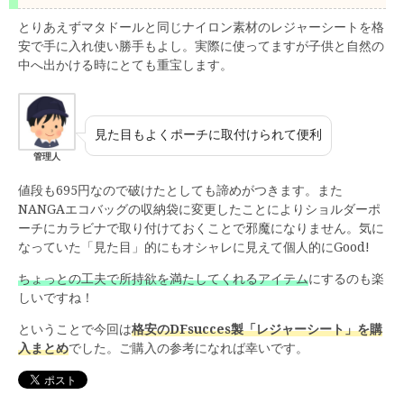
とりあえずマタドールと同じナイロン素材のレジャーシートを格
安で手に入れ使い勝手もよし。実際に使ってますが子供と自然の
中へ出かける時にとても重宝します。
見た目もよくポーチに取付けられて便利
管理人
値段も695円なので破けたとしても諦めがつきます。また
NANGAエコバッグの収納袋に変更したことによりショルダーポ
ーチにカラビナで取り付けておくことで邪魔になりません。気に
なっていた「見た目」的にもオシャレに見えて個人的にGood!
ちょっとの工夫で所持欲を満たしてくれるアイテム
にするのも楽
しいですね！
ということで今回は
格安のDFsucces製「レジャーシート」を購
入まとめ
でした。ご購入の参考になれば幸いです。