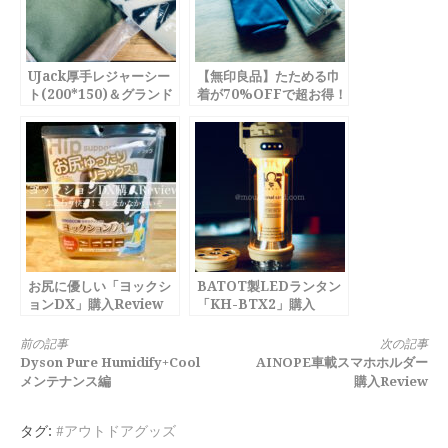
UJack厚手レジャーシー
【無印良品】たためる巾
ト(200*150)＆グランド
着が70%OFFで超お得！
シート購入Review
お尻に優しい「ヨックシ
BATOT製LEDランタン
ョンDX」購入Review
「KH-BTX2」購入
Review
続
前の記事
次の記事
Dyson Pure Humidify+Cool
AINOPE車載スマホホルダー
き
メンテナンス編
購入Review
を
タグ:
#アウトドアグッズ