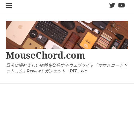
コ
twitter
You
ン
テ
ン
ツ
へ
ス
キ
MouseChord.com
ッ
プ
日常に潜む楽しい情報を発信するウェブサイト「マウスコードド
ットコム」Review ! ガジェット・DIY…etc