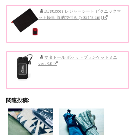
DFsucces レジャーシート ピクニックマ
ット軽量 収納袋付き (70x110cm)
マタドール ポケットブランケットミニ
ver.3.0
関連投稿: