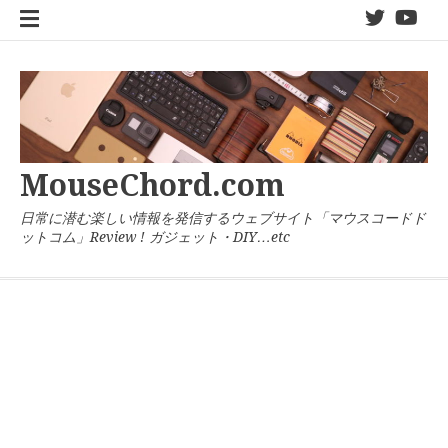
コ
twitter
You
ン
テ
ン
ツ
へ
ス
キ
MouseChord.com
ッ
プ
日常に潜む楽しい情報を発信するウェブサイト「マウスコードド
ットコム」Review ! ガジェット・DIY…etc