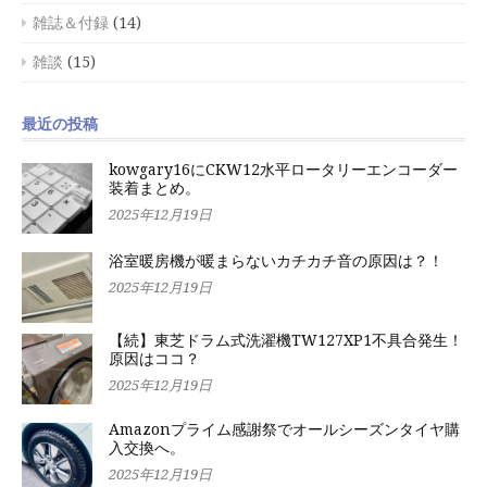
雑誌＆付録
(14)
雑談
(15)
最近の投稿
kowgary16にCKW12水平ロータリーエンコーダー
装着まとめ。
2025年12月19日
浴室暖房機が暖まらないカチカチ音の原因は？！
2025年12月19日
【続】東芝ドラム式洗濯機TW127XP1不具合発生！
原因はココ？
2025年12月19日
Amazonプライム感謝祭でオールシーズンタイヤ購
入交換へ。
2025年12月19日