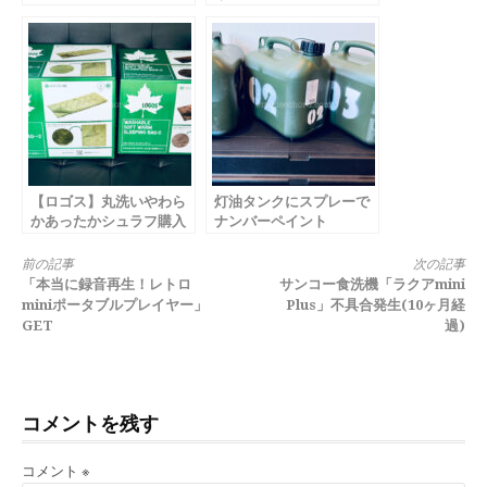
【ロゴス】丸洗いやわら
灯油タンクにスプレーで
かあったかシュラフ購入
ナンバーペイント
まとめ
続
前の記事
次の記事
「本当に録音再生！レトロ
サンコー食洗機「ラクアmini
き
miniポータブルプレイヤー」
Plus」不具合発生(10ヶ月経
GET
過)
を
読
む
コメントを残す
コメント
※