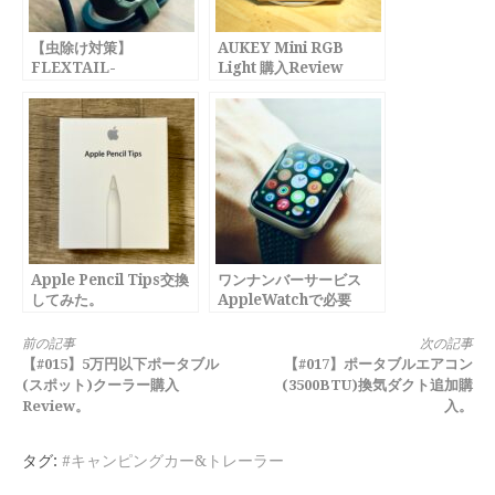
【虫除け対策】
AUKEY Mini RGB
FLEXTAIL-
Light 購入Review
LIGHTREPEL購入
Review
Apple Pencil Tips交換
ワンナンバーサービス
してみた。
AppleWatchで必要
か？！
続
前の記事
次の記事
【#015】5万円以下ポータブル
【#017】ポータブルエアコン
き
(スポット)クーラー購入
(3500BTU)換気ダクト追加購
Review。
入。
を
読
タグ:
#キャンピングカー&トレーラー