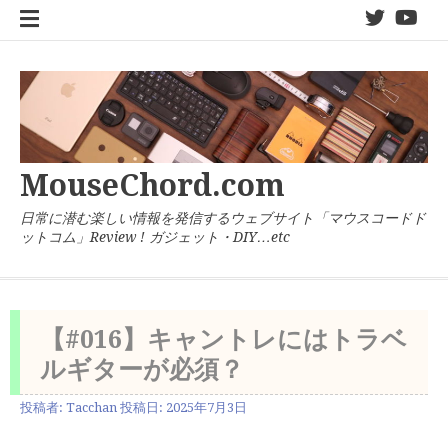
コ
twitter
You
ン
テ
ン
ツ
へ
ス
キ
MouseChord.com
ッ
プ
日常に潜む楽しい情報を発信するウェブサイト「マウスコードド
ットコム」Review ! ガジェット・DIY…etc
【#016】キャントレにはトラベ
ルギターが必須？
投稿者:
Tacchan
投稿日:
2025年7月3日