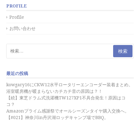
PROFILE
Profile
お問い合わせ
検
索:
最近の投稿
kowgary16にCKW12水平ロータリーエンコーダー装着まとめ。
浴室暖房機が暖まらないカチカチ音の原因は？！
【続】東芝ドラム式洗濯機TW127XP1不具合発生！原因はコ
コ？
Amazonプライム感謝祭でオールシーズンタイヤ購入交換へ。
【#021】神奈川in丹沢湖ロッヂキャンプ場でBBQ。