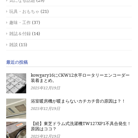
気になる話題
(29)
玩具・おもちゃ
(21)
趣味・工作
(37)
雑誌＆付録
(14)
雑談
(15)
最近の投稿
kowgary16にCKW12水平ロータリーエンコーダー
装着まとめ。
2025年12月19日
浴室暖房機が暖まらないカチカチ音の原因は？！
2025年12月19日
【続】東芝ドラム式洗濯機TW127XP1不具合発生！
原因はココ？
2025年12月19日