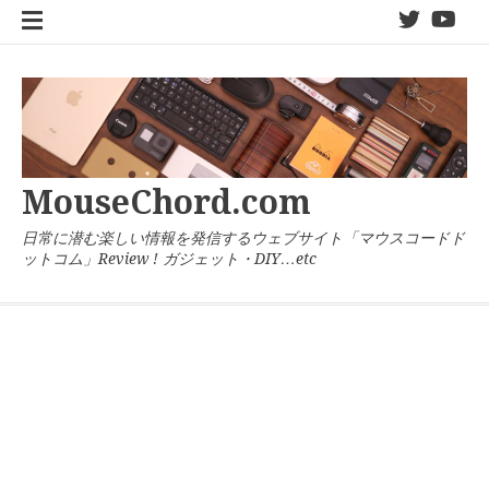
コ
twitter
You
ン
テ
ン
ツ
へ
ス
キ
MouseChord.com
ッ
プ
日常に潜む楽しい情報を発信するウェブサイト「マウスコードド
ットコム」Review ! ガジェット・DIY…etc