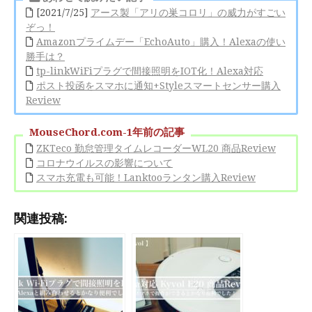
[2021/7/25]
アース製「アリの巣コロリ」の威力がすごい
ぞっ！
Amazonプライムデー「EchoAuto」購入！Alexaの使い
勝手は？
tp-linkWiFiプラグで間接照明をIOT化！Alexa対応
ポスト投函をスマホに通知+Styleスマートセンサー購入
Review
MouseChord.com-1年前の記事
ZKTeco 勤怠管理タイムレコーダーWL20 商品Review
コロナウイルスの影響について
スマホ充電も可能！Lanktooランタン購入Review
関連投稿: