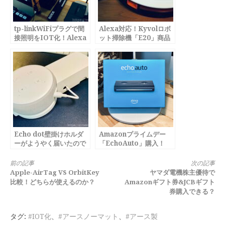
tp-linkWiFiプラグで間
Alexa対応！Kyvolロボ
接照明をIOT化！Alexa
ット掃除機「E20」商品
対応
Review
Echo dot壁掛けホルダ
Amazonプライムデー
ーがようやく届いたので
「EchoAuto」購入！
加工！
Alexaの使い勝手は？
続
前の記事
次の記事
Apple-AirTag VS OrbitKey
ヤマダ電機株主優待で
き
比較！どちらが使えるのか？
Amazonギフト券&JCBギフト
券購入できる？
を
読
タグ:
#IOT化
、
#アースノーマット
、
#アース製