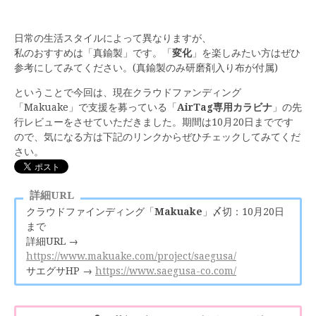
日常の生活スタイルによって異なりますが、
私のおすすめは「真鍮製」です。「
変化
」を楽しみたい方はぜひ
参考にしてみてください。(真鍮製のみ研磨剤入り布が付属)
ということで今回は、現在クラウドファンディング
「Makuake」で支援を募っている「
AirTag専用カラビナ
」の先
行レビューをさせていただきました。期間は10月20日までです
ので、気になる方は下記のリンクからぜひチェックしてみてくだ
さい。
詳細URL
クラウドファインディング「
Makuake
」〆切：10月20日
まで
詳細URL →
https://www.makuake.com/project/saegusa/
サエグサHP →
https://www.saegusa-co.com/