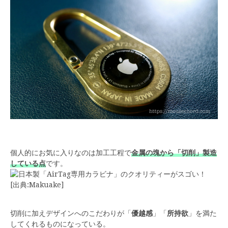
個人的にお気に入りなのは加工工程で
金属の塊から「切削」製造
している点
です。
[出典:Makuake]
切削に加えデザインへのこだわりが「
優越感
」「
所持欲
」を満た
してくれるものになっている。