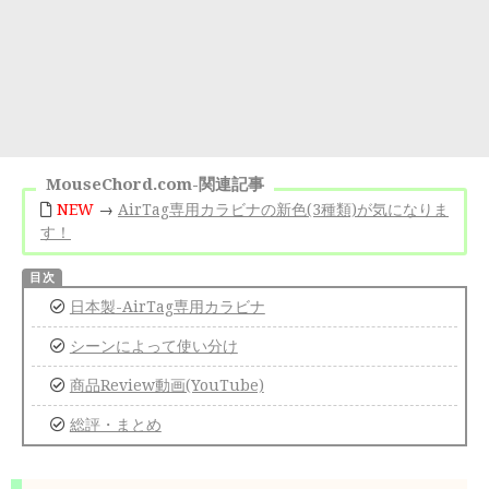
MouseChord.com-関連記事
NEW
→
AirTag専用カラビナの新色(3種類)が気になりま
す！
日本製-AirTag専用カラビナ
シーンによって使い分け
商品Review動画(YouTube)
総評・まとめ