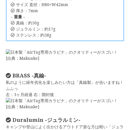
サイズ 直径：H80×W42mm
厚さ：7mm
–
重量
–
真鍮：約50g
ジュラルミン：約17g
ステンレス：約58g
[出典：Makuake]
BRASS -真鍮-
私のように経年劣化を楽しみたい方は「真鍮製」が合いますね！
ふふっ
左：3ヶ月経過 右：開封後
[出典：Makuake]
Duralumin -ジュラルミン-
キャンプや登山によく出かけるアウトドア派な方は軽い「ジュラ