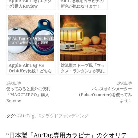
Apple-AirTag(エアタ
AirTag専用カラビナの
グ)購入Review
新色が気になります！
Apple-AirTag VS
対流型ストーブ風「マッ
OrbitKey比較！どちら
クス・ランタン」が気に
が使えるのか？
なります
続
前の記事
次の記事
使ってみると意外に便利
パルスオキシメーター
き
「MAGCLIPGO」購入
(PulseOxmeter)を使ってみ
Reivew
よう！
を
読
タグ:
#AirTag
、
#クラウドファンディング
む
“日本製「AirTag専用カラビナ」のクオリテ