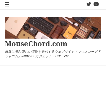
コ
twitter
You
ン
テ
ン
ツ
へ
ス
キ
MouseChord.com
ッ
プ
日常に潜む楽しい情報を発信するウェブサイト「マウスコードド
ットコム」Review ! ガジェット・DIY…etc