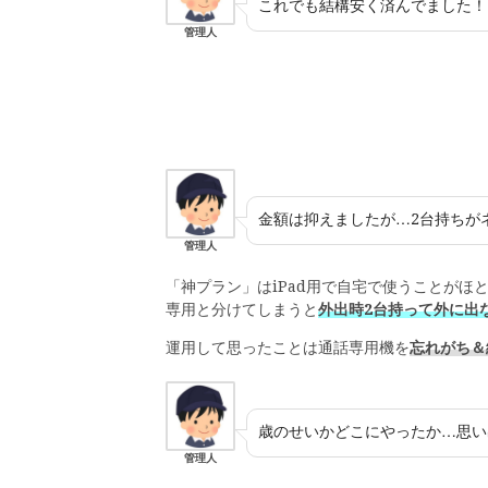
これでも結構安く済んでました！
管理人
金額は抑えましたが…2台持ちが
管理人
「神プラン」はiPad用で自宅で使うことが
専用と分けてしまうと
外出時2台持って外に出
運用して思ったことは通話専用機を
忘れがち＆
歳のせいかどこにやったか…思い
管理人