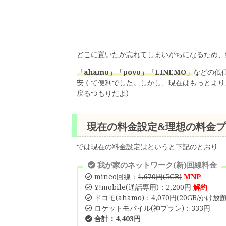
どこに置いたか忘れてしまいがちになるため、
「ahamo」「povo」「LINEMO」
などの低
安くて便利でした。しかし、現在はもっとよりよ
戻るつもりだよ)
現在の料金設定&理想の料金
では現在の料金設定はというと下記のとおり
我が家のネットワーク(新)回線料金
mineo回線：
1,670円(5GB)
MNP
Y!mobile(通話専用)：
2,200円
解約
ドコモ(ahamo)：4,070円(20GB/かけ放題
ロケットモバイル(神プラン)：333円
合計：4,403円