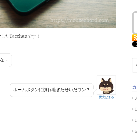
したTacchanです！
いな…
検
索:
カ
ホームボタンに慣れ過ぎたせいだワン？
愛犬ぽまる