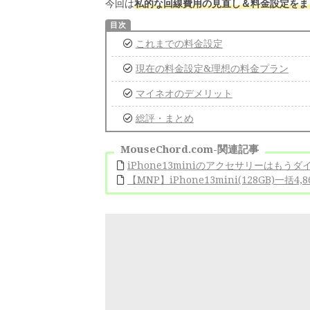
今回は
私的な回線費用の見直し＆料金設定をま
これまでの料金設定
現在の料金設定&理想の料金プラン
マイネオのデメリット
総評・まとめ
MouseChord.com-関連記事
iPhone13miniのアクセサリーはもうダ
【MNP】iPhone13mini(128GB)一括4