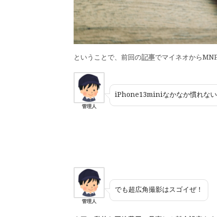
ということで、前回の
記事
でマイネオからMNP
iPhone13miniなかなか慣れな
管理人
でも超広角撮影はスゴイぜ！
管理人