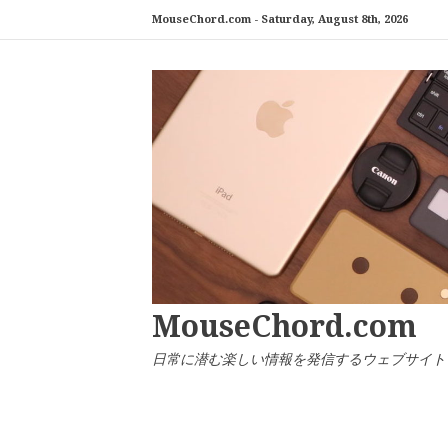
コ
MouseChord.com -
Saturday, August 8th, 2026
ン
テ
ン
ツ
へ
ス
キ
ッ
プ
MouseChord.com
日常に潜む楽しい情報を発信するウェブサイト「マウ