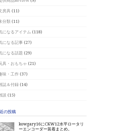
提供商品Review
(9)
文房具
(11)
未分類
(11)
気になるアイテム
(118)
気になる記事
(27)
気になる話題
(29)
玩具・おもちゃ
(21)
趣味・工作
(37)
雑誌＆付録
(14)
雑談
(15)
近の投稿
kowgary16にCKW12水平ロータリ
ーエンコーダー装着まとめ。