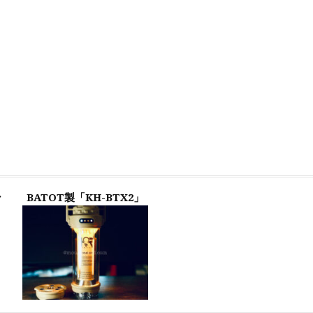
ン
BATOT製「KH-BTX2」