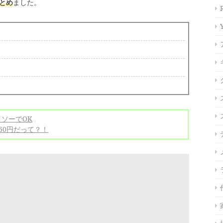
とめ
ました。
イソーでOK
,860円だって？！